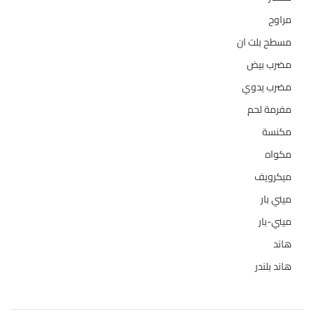
مراوح
39
مسطح بلت ان
6
مضرب بيض
3
مضرب يدوي
1
مفرمة لحم
4
مكنسة
26
مكواه
32
ميكرويف
19
ميني بار
1
ميني-بار
1
هاند
3
هاند بلندر
1