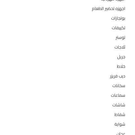
اجهزه تحضير الطعام
110
بوتجازات
128
تكييفات
47
توستر
1
ثلاجات
322
جريل
1
خلاط
3
ديب فريزر
133
سخانات
94
سماعات
2
شاشات
124
شفاط
36
شواية
4
عجان
10