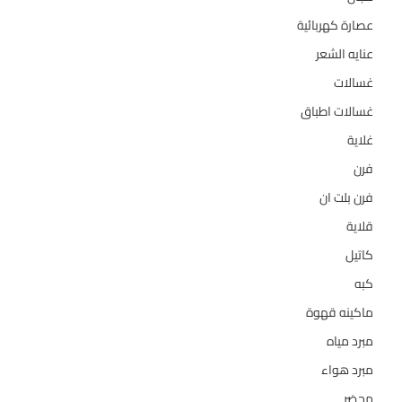
عصارة كهربائية
1
عنايه الشعر
10
غسالات
157
غسالات اطباق
27
غلاية
5
فرن
14
فرن بلت ان
27
قلاية
6
كاتيل
18
كبه
5
ماكينه قهوة
35
مبرد مياه
21
مبرد هواء
2
محضر
7