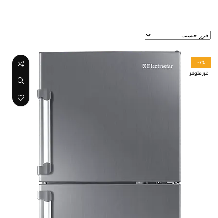
عرض ⁦2⁩ من كل النتائج
-7%
غير متوفر