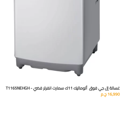
غسالة إل جي فوق أتوماتيك 11ك سمارت انفرتر فضي - T1165NEHGH
16,990
ج.م