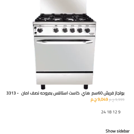
بوتجاز فريش 60سم هاي كاست استانلس بمروحه نصف امان - 3313
9,049
ج.م
9,999
ج.م
تظهر
9
12
18
24
Show sidebar