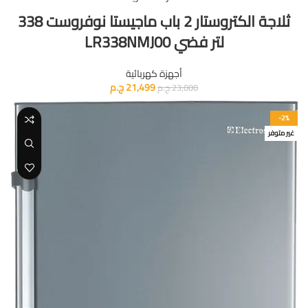
ثلاجة الكتروستار 2 باب ماجيستا نوفروست 338
لتر فضي LR338NMJ00
أجهزة كهربائية
21,499
ج.م
23,000
ج.م
-2%
غير متوفر