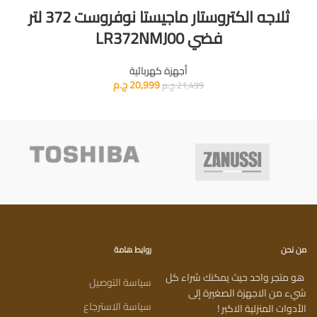
ثلاجه الكتروستار ماجيستا نوفروست 372 لتر
فضي LR372NMJ00
أجهزة كهربائية
20,999
ج.م
21,499
ج.م
من نحن
روابط هامة
هو متجر واحد حيث يمكنك شراء كل
سياسة التوصيل
شيء من الاجهزة الصغيرة إلى
سياسة الاسترجاع
الأدوات المنزلية الاكبر !