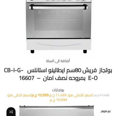
أضافة الى السلة
بوتجاز فريش 80سم ايطالينو استانلس CB-I-G-
E-O بمروحه نصف امان – 16607
بوتجازات
السعر الأصلي هو: 11,499 ج.م.
10,999
ج.م
السعر الحالي هو:
11,499
ج.م
10,999 ج.م.
غير متوفر