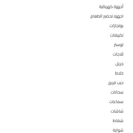
أجهزة كهربائية
134
اجهزه تحضير الطعام
110
بوتجازات
128
تكييفات
47
توستر
1
ثلاجات
322
جريل
1
خلاط
3
ديب فريزر
133
سخانات
94
سماعات
2
شاشات
124
شفاط
36
شواية
4