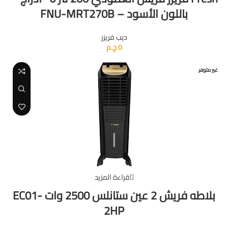
باللون الأسود – FNU-MRT270B
ديب فريزر
0
ج.م
غير متوفر
قراءة المزيد
بلاطه فريش 2 عين ستانلس 2500 وات EC01-
2HP