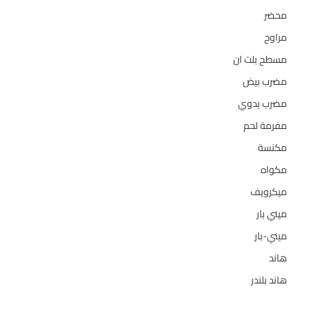
محضر
7
مراوح
39
مسطح بلت ان
6
مضرب بيض
3
مضرب يدوي
1
مفرمة لحم
4
مكنسة
26
مكواه
32
ميكرويف
19
ميني بار
1
ميني-بار
1
هاند
3
هاند بلندر
1