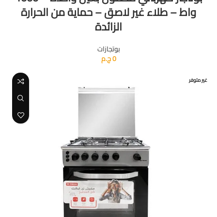
واط – طلاء غير لاصق – حماية من الحرارة
الزائدة
بوتجازات
0
ج.م
غير متوفر