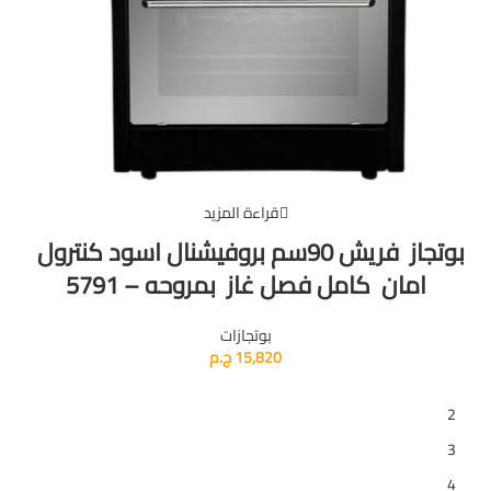
قراءة المزيد
بوتجاز فريش 90سم بروفيشنال اسود كنترول
امان كامل فصل غاز بمروحه – 5791
بوتجازات
15,820
ج.م
1
2
3
4