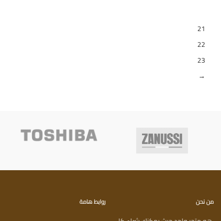
…
21
22
23
→
من نحن
روابط هامة