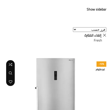
Show sidebar
عرض 1–12 من أصل 270 نتيجة
إلغاء الفلترة
Fresh
-10%
غير متوفر