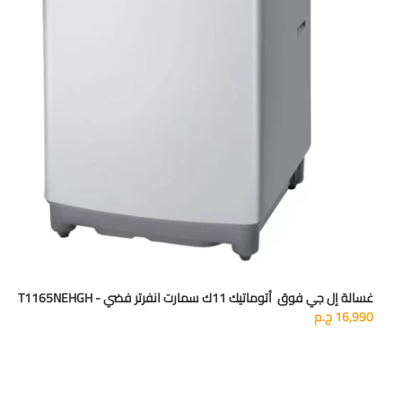
غسالة إل جي فوق أتوماتيك 11ك سمارت انفرتر فضي - T1165NEHGH
16,990
ج.م