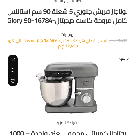
أضافة الى السلة
بوتاجاز فريش جلوري 5 شعلة 90 سم استانلس
كامل مروحة كاست ديجيتال-Glory 90-16784
بوتجازات
السعر الأصلي هو: 18,433 ج.م.
12,499
ج.م
السعر الحالي هو:
18,433
ج.م
12,499 ج.م.
غير متوفر
قراءة المزيد
بوتاجاز كهربائي محمول بعيْن واحدة – 1000