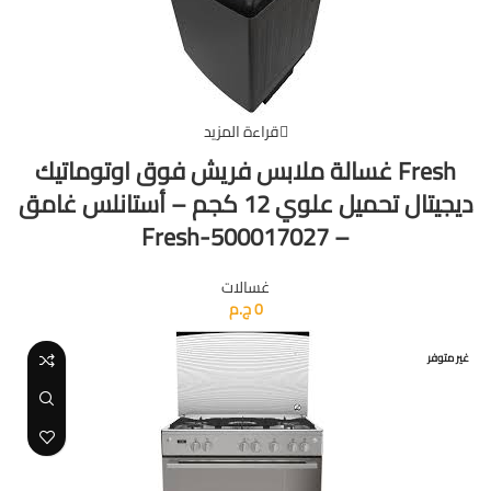
قراءة المزيد
Fresh غسالة ملابس فريش فوق اوتوماتيك
ديجيتال تحميل علوي 12 كجم – أستانلس غامق
– Fresh-500017027
غسالات
0
ج.م
غير متوفر