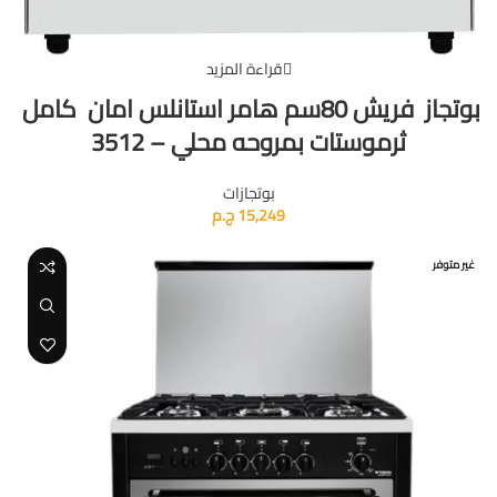
قراءة المزيد
بوتجاز فريش 80سم هامر استانلس امان كامل
ثرموستات بمروحه محلي – 3512
بوتجازات
15,249
ج.م
غير متوفر