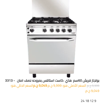
بوتجاز فريش 60سم هاي كاست استانلس بمروحه نصف امان - 3313
السعر الأصلي هو: 9,999 ج.م.
9,049
ج.م
السعر الحالي هو:
9,999
ج.م
9,049 ج.م.
تظهر
9
12
18
24