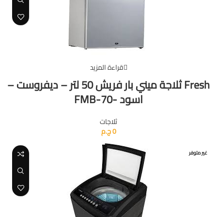
قراءة المزيد
Fresh ثلاجة ميني بار فريش 50 لتر – ديفروست –
اسود -FMB-70
ثلاجات
0
ج.م
غير متوفر