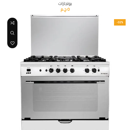
بوتجازات
0
ج.م
-32%