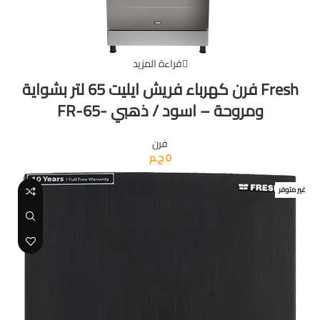
قراءة المزيد
Fresh فرن كهرباء فريش ايليت 65 لتر بشواية
ومروحة – اسود / ذهبي -FR-65
فرن
0
ج.م
غير متوفر