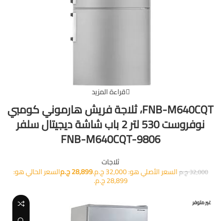
قراءة المزيد
FNB-M640CQT، ثلاجة فريش هارموني كومبي
نوفروست 530 لتر 2 باب شاشة ديجيتال سلفر
FNB-M640CQT-9806
ثلاجات
السعر الأصلي هو: 32,000 ج.م.
28,899
ج.م
السعر الحالي هو:
32,000
ج.م
28,899 ج.م.
غير متوفر