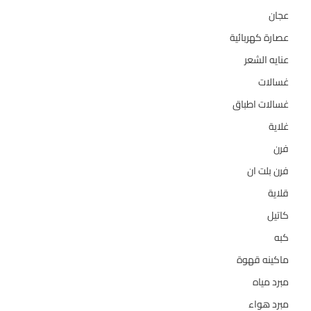
عجان
10
عصارة كهربائية
1
عنايه الشعر
10
غسالات
157
غسالات اطباق
27
غلاية
5
فرن
14
فرن بلت ان
27
قلاية
6
كاتيل
18
كبه
5
ماكينه قهوة
35
مبرد مياه
21
مبرد هواء
2