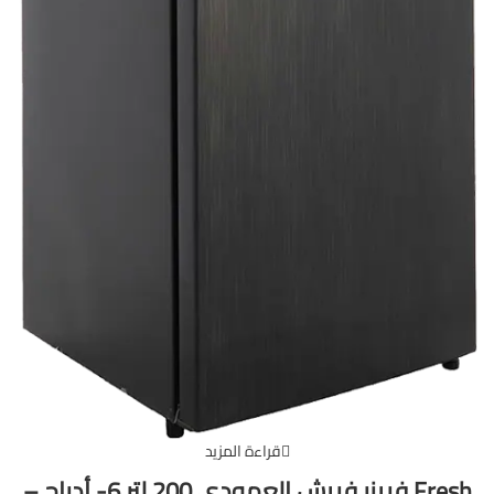
قراءة المزيد
Fresh فريزر فريش العمودي 200 لتر 6- أدراج –