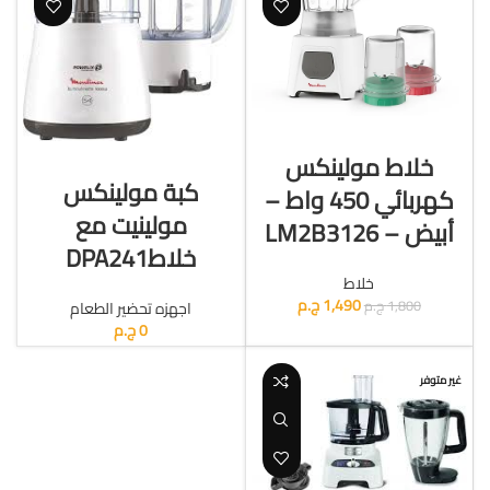
أضافة الى السلة
قراءة المزيد
خلاط مولينكس
كبة مولينكس
كهربائي 450 واط –
مولينيت مع
أبيض – LM2B3126
خلاطDPA241
خلاط
1,490
ج.م
1,800
ج.م
اجهزه تحضير الطعام
0
ج.م
غير متوفر