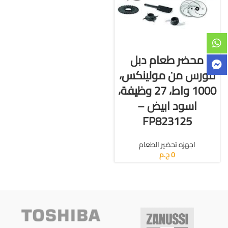
قراءة المزيد
محضر طعام دبل
فورس من مولينكس،
1000 واط، 27 وظيفة،
اسود ابيض –
FP823125
اجهزه تحضير الطعام
0
ج.م