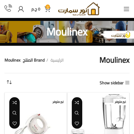
0
0
ج.م
Moulinex
Moulinex
الرئيسية
Brand المنتج
Moulinex
عرض ⁦7⁩ من كل النتائج
Show sidebar
غير متوفر
غير متوفر