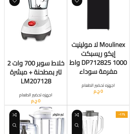
قراءة المزيد
Moulinex لا مولينيت
إيكو ريسبكت
قراءة المزيد
DP712825 1000 واط
خلاط سوبر 700 وات 2
مفرمة سوداء
لتر بمطحنة + مبشرة
LM207128
اجهزه تحضير الطعام
0
ج.م
اجهزه تحضير الطعام
0
ج.م
-17%
غير متوفر