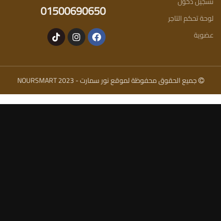
تسجيل دخول
01500690650
لوحة تحكم التاجر
عضوية
جميع الحقوق محفوظة لموقع نور سمارت - NOURSMART 2023
نور سمارت
وضع التحديث مفعل
نعمل على تحسين موقعنا وتحديث أسعارنا بأستمرار .. شكرا لتفهمكم