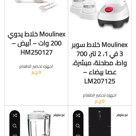
قراءة المزيد
Moulinex خلاط يدوي
قراءة المزيد
200 وات – أبيض –
Moulinex خلاط سوبر
HM250127
3 في 1، 2 لتر، 700
واط، مطحنة، مبشرة،
اجهزه تحضير الطعام
عصا بيضاء –
0
ج.م
LM207125
اجهزه تحضير الطعام
0
ج.م
غير متوفر
غير متوفر