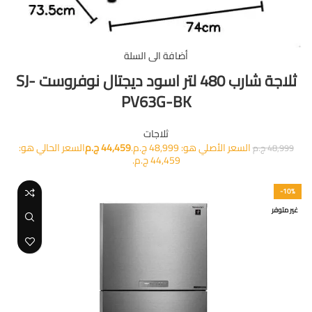
أضافة الى السلة
ثلاجة شارب 480 لتر اسود ديجتال نوفروست SJ-
PV63G-BK
ثلاجات
السعر الأصلي هو: 48,999 ج.م.
44,459
ج.م
السعر الحالي هو:
48,999
ج.م
44,459 ج.م.
-10%
غير متوفر