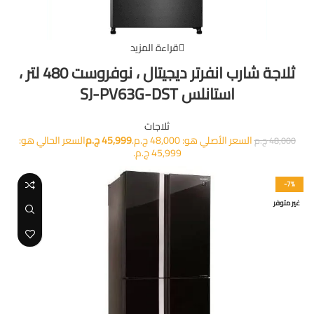
قراءة المزيد
ثلاجة شارب انفرتر ديجيتال ، نوفروست 480 لتر ،
استانلس SJ-PV63G-DST
ثلاجات
السعر الأصلي هو: 48,000 ج.م.
45,999
ج.م
السعر الحالي هو:
48,000
ج.م
45,999 ج.م.
-7%
غير متوفر