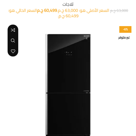
ثلاجات
السعر الأصلي هو: 63,000 ج.م.
60,499
ج.م
السعر الحالي هو:
63,000
ج.م
60,499 ج.م.
-6%
غير متوفر