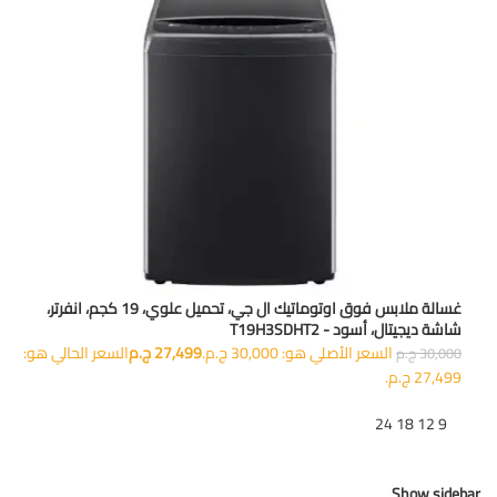
غسالة ملابس فوق اوتوماتيك ال جي، تحميل علوي، 19 كجم، انفرتر،
شاشة ديجيتال، أسود - T19H3SDHT2
السعر الأصلي هو: 30,000 ج.م.
27,499
ج.م
السعر الحالي هو:
30,000
ج.م
27,499 ج.م.
تظهر
9
12
18
24
Show sidebar