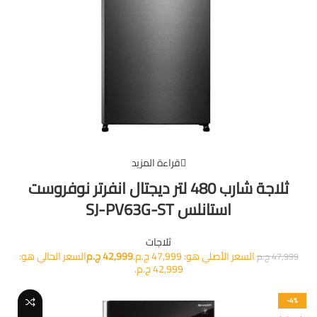
قراءة المزيد
ثلاجة شارب 480 لتر ديجتال انفرتر نوفروست
استانلس SJ-PV63G-ST
ثلاجات
السعر الأصلي هو: 47,999 ج.م.
42,999
ج.م
السعر الحالي هو:
47,999
ج.م
42,999 ج.م.
-4%