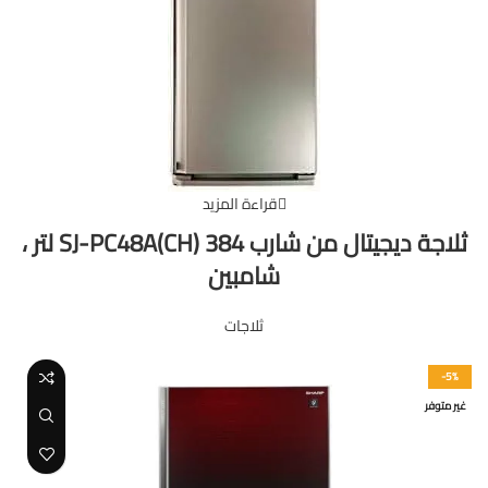
قراءة المزيد
ثلاجة ديجيتال من شارب SJ-PC48A(CH) 384 لتر ،
شامبين
ثلاجات
-5%
غير متوفر