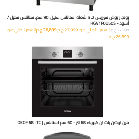
بوتجاز بوش سيريس 2، 5 شعلة، ستانلس ستيل، 90 سم، ستانلس ستيل /
أسود - HGV1F0U50S
السعر الأصلي هو: 27,999 ج.م.
26,899
ج.م
السعر الحالي هو:
27,999
ج.م
26,899 ج.م.
فرن اوشن بلت ان كهرباء 68 لتر - 60 سم استانلس | OEOF 68 I TC