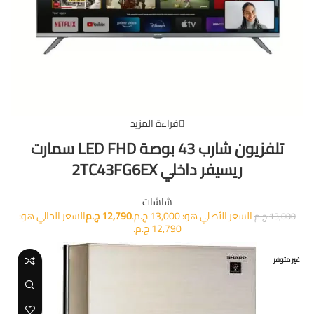
قراءة المزيد
تلفزيون شارب 43 بوصة LED FHD سمارت
ريسيفر داخلي 2TC43FG6EX
شاشات
السعر الأصلي هو: 13,000 ج.م.
12,790
ج.م
السعر الحالي هو:
13,000
ج.م
12,790 ج.م.
غير متوفر