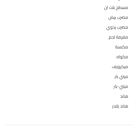
مسطح بلت ان
6
مضرب بيض
3
مضرب يدوي
1
مفرمة لحم
4
مكنسة
26
مكواه
32
ميكرويف
19
ميني بار
1
ميني-بار
1
هاند
3
هاند بلندر
1
حالة المخازن