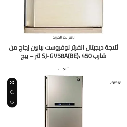
قراءة المزيد
ثلاجة ديجيتال انفرتر نوفروست ببابين زجاج من
شارب SJ-GV58A(BE)، 450 لتر – بيج
ثلاجات
غير متوفر