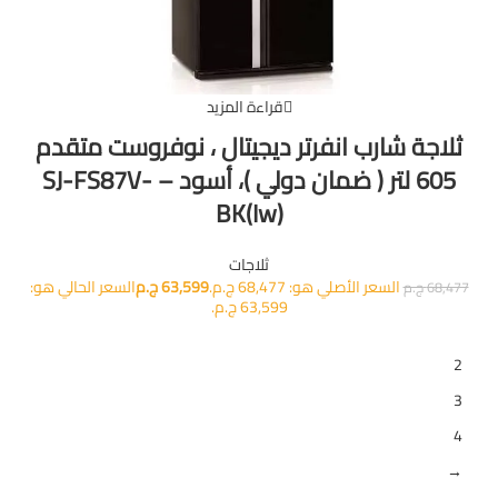
قراءة المزيد
ثلاجة شارب انفرتر ديجيتال ، نوفروست متقدم
605 لتر ( ضمان دولي )، أسود – SJ-FS87V-
BK(Iw)
ثلاجات
السعر الأصلي هو: 68,477 ج.م.
63,599
ج.م
السعر الحالي هو:
68,477
ج.م
63,599 ج.م.
1
2
3
4
→