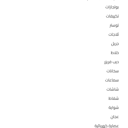
بوتجازات
128
تكييفات
47
توستر
1
ثلاجات
322
جريل
1
خلاط
3
ديب فريزر
133
سخانات
94
سماعات
2
شاشات
124
شفاط
36
شواية
4
عجان
10
عصارة كهربائية
1