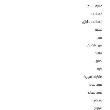
عنايه الشعر
10
غسالات
157
غسالات اطباق
27
غلاية
5
فرن
14
فرن بلت ان
27
قلاية
6
كاتيل
18
كبه
5
ماكينه قهوة
35
مبرد مياه
21
مبرد هواء
2
محضر
7
مراوح
39