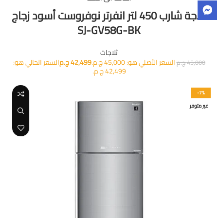
ثلاجة شارب 450 لتر انفرتر نوفروست أسود زجاج
SJ-GV58G-BK
ثلاجات
السعر الأصلي هو: 45,000 ج.م.
42,499
ج.م
السعر الحالي هو:
45,000
ج.م
42,499 ج.م.
-7%
غير متوفر