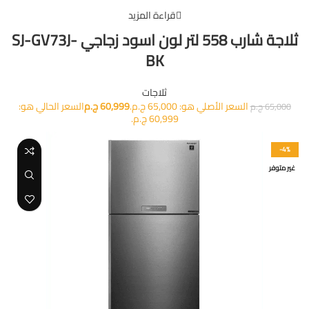
قراءة المزيد
ثلاجة شارب 558 لتر لون اسود زجاجي SJ-GV73J-
BK
ثلاجات
السعر الأصلي هو: 65,000 ج.م.
60,999
ج.م
السعر الحالي هو:
65,000
ج.م
60,999 ج.م.
-4%
غير متوفر