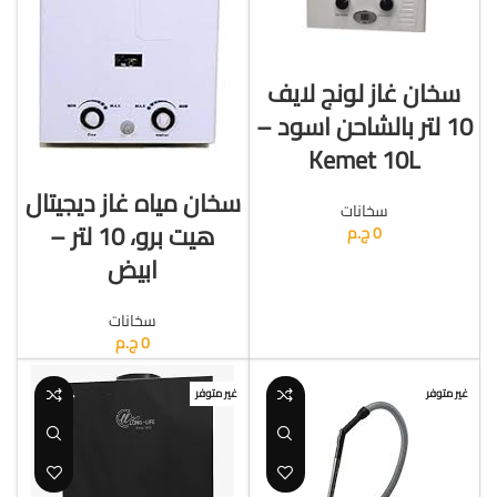
قراءة المزيد
سخان غاز لونج لايف
10 لتر بالشاحن اسود –
Kemet 10L
قراءة المزيد
سخان مياه غاز ديجيتال
سخانات
هيت برو، 10 لتر –
0
ج.م
ابيض
سخانات
0
ج.م
غير متوفر
غير متوفر