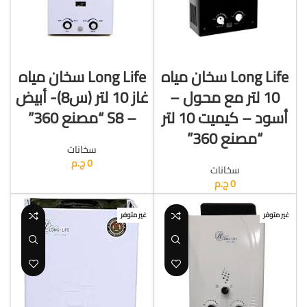
قراءة المزيد
قراءة المزيد
Long Life سخان مياه
Long Life سخان مياه
10 لتر مع محول –
غاز 10 لتر (س8)- أبيض
أسود – كيميت 10 لتر
– S8 “مصنع 360”
“مصنع 360”
سخانات
0
ج.م
سخانات
0
ج.م
غير متوفر
غير متوفر