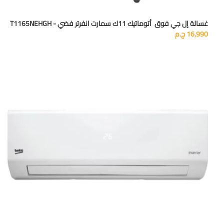
غسالة إل جي فوق أتوماتيك 11ك سمارت انفرتر فضي - T1165NEHGH
16,990
ج.م