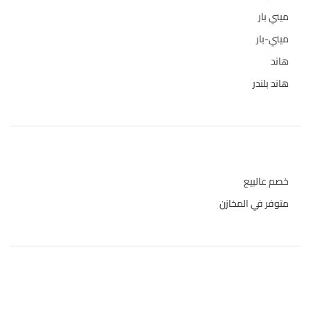
ميني بار
1
ميني-بار
1
هاند
3
هاند بلندر
1
حالة المخازن
خصم عالبيع
متوفر في المخازن
المنتجات الاعلى تقييما