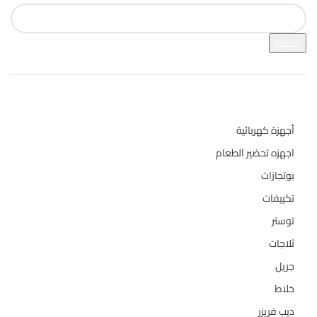
تصفية
تصنيفات المنتج
أجهزة كهربائية
134
اجهزه تحضير الطعام
110
بوتجازات
128
تكييفات
47
توستر
1
ثلاجات
322
جريل
1
خلاط
3
ديب فريزر
133