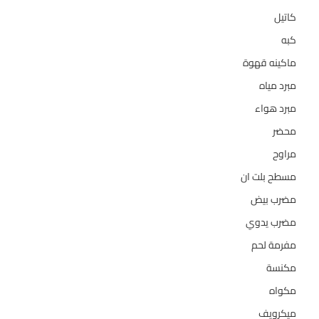
كاتيل
18
كبه
5
ماكينه قهوة
35
مبرد مياه
21
مبرد هواء
2
محضر
7
مراوح
39
مسطح بلت ان
6
مضرب بيض
3
مضرب يدوي
1
مفرمة لحم
4
مكنسة
26
مكواه
32
ميكرويف
19