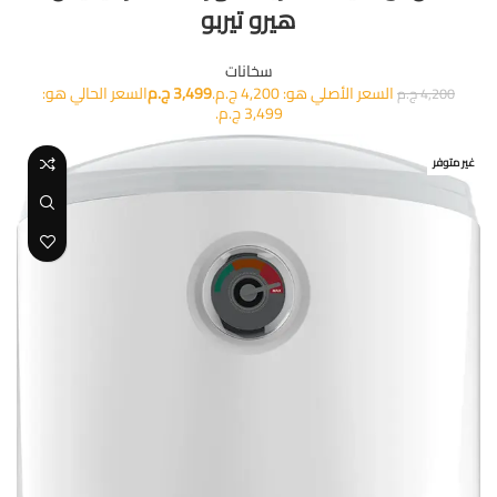
هيرو تيربو
سخانات
السعر الأصلي هو: 4,200 ج.م.
3,499
ج.م
السعر الحالي هو:
4,200
ج.م
3,499 ج.م.
غير متوفر