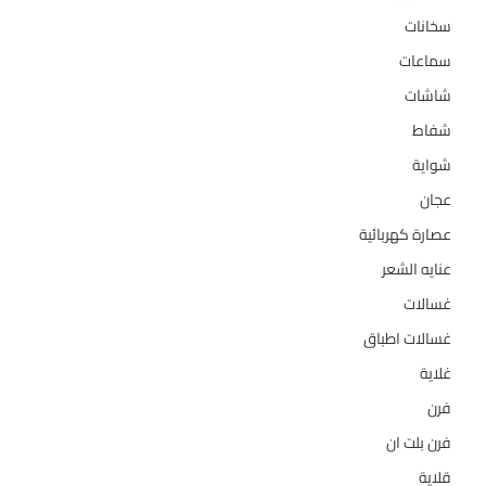
سخانات
94
سماعات
2
شاشات
124
شفاط
36
شواية
4
عجان
10
عصارة كهربائية
1
عنايه الشعر
10
غسالات
157
غسالات اطباق
27
غلاية
5
فرن
14
فرن بلت ان
27
قلاية
6