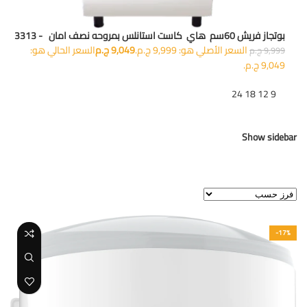
بوتجاز فريش 60سم هاي كاست استانلس بمروحه نصف امان - 3313
السعر الأصلي هو: 9,999 ج.م.
9,049
ج.م
السعر الحالي هو:
9,999
ج.م
9,049 ج.م.
تظهر
9
12
18
24
Show sidebar
عرض ⁦2⁩ من كل النتائج
-17%