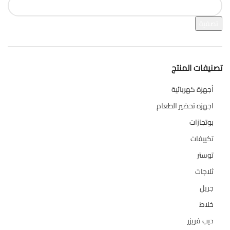
تصفية
تصنيفات المنتج
أجهزة كهربائية
134
اجهزه تحضير الطعام
110
بوتجازات
128
تكييفات
47
توستر
1
ثلاجات
322
جريل
1
خلاط
3
ديب فريزر
133