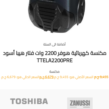
أضافة الى السلة
مكنسة كهربائية هوفر 2200 وات فلتر هيبا أسود
TTELA2200PRE
مكنسة
9,455
ج.م
السعر الأصلي هو: 9,455 ج.م.
6,679
ج.م
السعر الحالي هو: 6,679 ج.م.