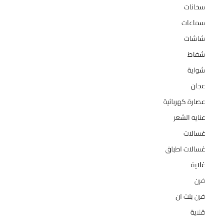
سخانات
94
سماعات
2
شاشات
124
شفاط
36
شواية
4
عجان
10
عصارة كهربائية
1
عنايه الشعر
10
غسالات
157
غسالات اطباق
27
غلاية
5
فرن
14
فرن بلت ان
27
قلاية
6