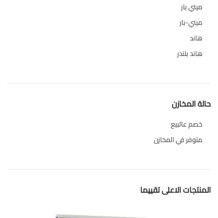
ميني بار
1
ميني-بار
1
هاند
3
هاند بلندر
1
حالة المخازن
خصم عالبيع
متوفر في المخازن
المنتجات الاعلى تقييما