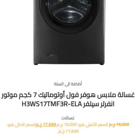
أضافة الى السلة
غسالة ملابس هوفر فول أوتوماتيك 7 كجم موتور
انفرتر سيلفر H3WS17TMF3R-ELA
غسالات
19,000
ج.م
السعر الأصلي هو: 19,000 ج.م.
17,699
ج.م
السعر الحالي هو:
17,699 ج.م.