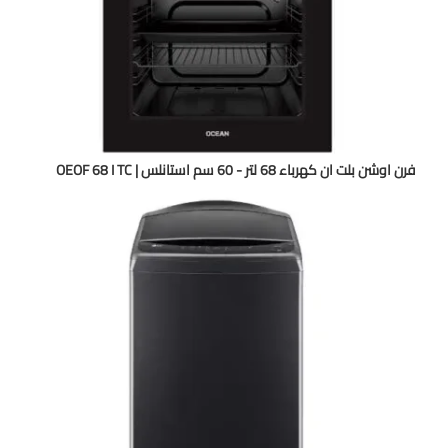
فرن اوشن بلت ان كهرباء 68 لتر - 60 سم استانلس | OEOF 68 I TC