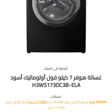
أضافة الى السلة
غسالة هوفر 7 كيلو فول أوتوماتيك أسود
H3WS173DC3B-ELA
غسالات
19,000
ج.م
السعر الأصلي هو: 19,000 ج.م.
17,339
ج.م
السعر الحالي هو:
17,339 ج.م.