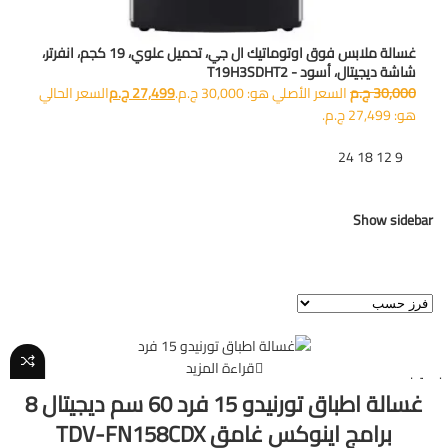
غسالة ملابس فوق اوتوماتيك ال جي، تحميل علوي، 19 كجم، انفرتر،
شاشة ديجيتال، أسود - T19H3SDHT2
30,000
ج.م
السعر الأصلي هو: 30,000 ج.م.
27,499
ج.م
السعر الحالي
هو: 27,499 ج.م.
تظهر
9
12
18
24
Show sidebar
عرض ⁦7⁩ من كل النتائج
-6%
قراءة المزيد
غير متوفر
غسالة اطباق تورنيدو 15 فرد 60 سم ديجيتال 8
برامج اينوكس غامق TDV-FN158CDX