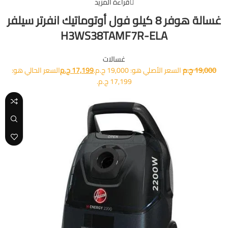
قراءة المزيد
غسالة هوفر 8 كيلو فول أوتوماتيك انفرتر سيلفر
H3WS38TAMF7R-ELA
غسالات
19,000
ج.م
السعر الأصلي هو: 19,000 ج.م.
17,199
ج.م
السعر الحالي هو:
17,199 ج.م.
-29%