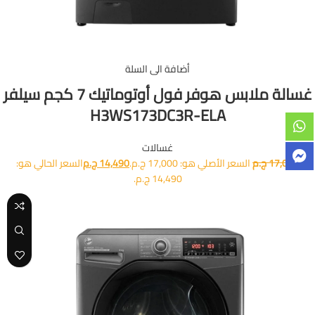
أضافة الى السلة
غسالة ملابس هوفر فول أوتوماتيك 7 كجم سيلفر
H3WS173DC3R-ELA
غسالات
17,000
ج.م
السعر الأصلي هو: 17,000 ج.م.
14,490
ج.م
السعر الحالي هو:
14,490 ج.م.
-7%