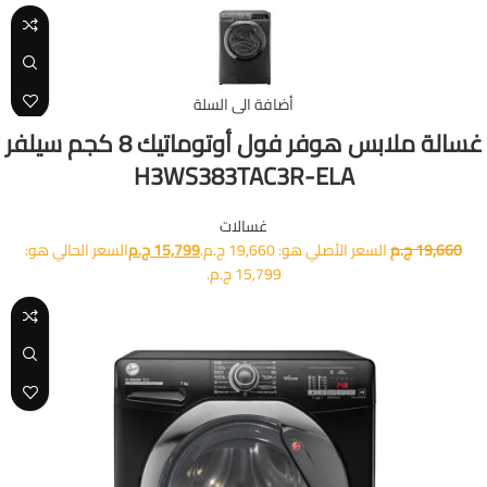
-20%
أضافة الى السلة
غسالة ملابس هوفر فول أوتوماتيك 8 كجم سيلفر
H3WS383TAC3R-ELA
غسالات
19,660
ج.م
السعر الأصلي هو: 19,660 ج.م.
15,799
ج.م
السعر الحالي هو:
15,799 ج.م.
-9%