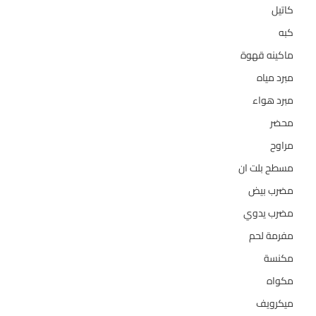
كاتيل
18
كبه
5
ماكينه قهوة
35
مبرد مياه
21
مبرد هواء
2
محضر
7
مراوح
39
مسطح بلت ان
6
مضرب بيض
3
مضرب يدوي
1
مفرمة لحم
4
مكنسة
26
مكواه
32
ميكرويف
19