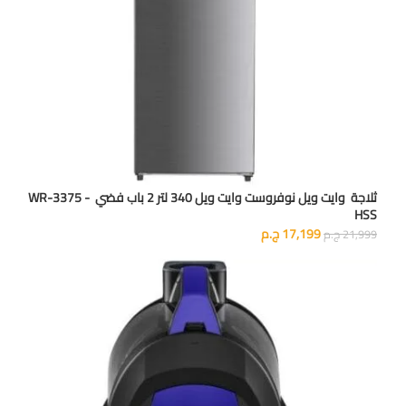
ثلاجة وايت ويل نوفروست وايت ويل 340 لتر 2 باب فضي - WR-3375
HSS
17,199
ج.م
21,999
ج.م