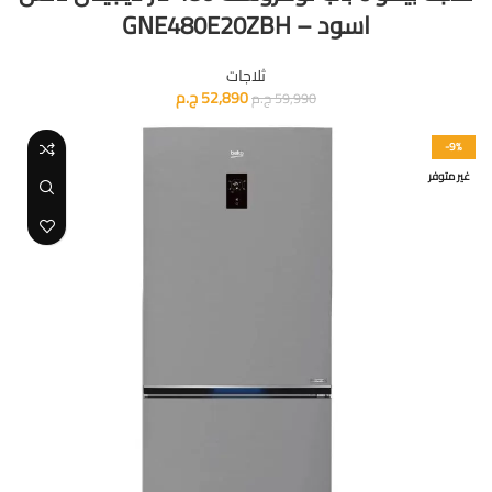
اسود – GNE480E20ZBH
ثلاجات
52,890
ج.م
59,990
ج.م
-9%
غير متوفر