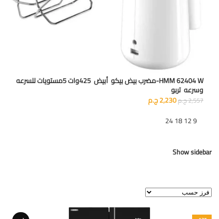
HMM 62404 W-مضرب بيض بيكو أبيض 425وات 5مستويات للسرعه
وسرعه تربو
2,230
ج.م
2,557
ج.م
تظهر
9
12
18
24
Show sidebar
عرض ⁦2⁩ من كل النتائج