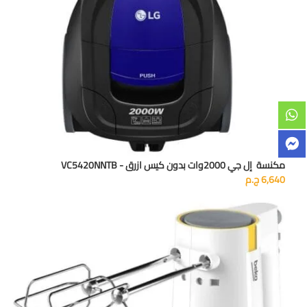
مكنسة إل جي 2000وات بدون كيس ازرق - VC5420NNTB
6,640
ج.م