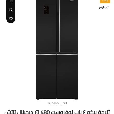
-12%
غير متوفر
قراءة المزيد
ثلاجة بيكو ٤ باب نوفروست 480 لتر ديجيتال تاتش