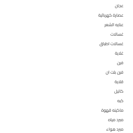
عجان
10
عصارة كهربائية
1
عنايه الشعر
10
غسالات
157
غسالات اطباق
27
غلاية
5
فرن
14
فرن بلت ان
27
قلاية
6
كاتيل
18
كبه
5
ماكينه قهوة
35
مبرد مياه
21
مبرد هواء
2