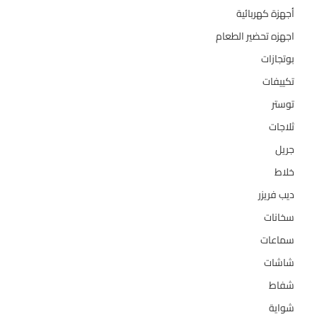
أجهزة كهربائية
134
اجهزه تحضير الطعام
110
بوتجازات
128
تكييفات
47
توستر
1
ثلاجات
322
جريل
1
خلاط
3
ديب فريزر
133
سخانات
94
سماعات
2
شاشات
124
شفاط
36
شواية
4