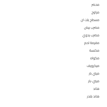
محضر
7
مراوح
39
مسطح بلت ان
6
مضرب بيض
3
مضرب يدوي
1
مفرمة لحم
4
مكنسة
26
مكواه
32
ميكرويف
19
ميني بار
1
ميني-بار
1
هاند
3
هاند بلندر
1