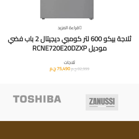
قراءة المزيد
ثلاجة بيكو 600 لتر كومبي ديجيتال 2 باب فضي
موديل RCNE720E20DZXP
ثلاجات
75,490
ج.م
82,999
ج.م