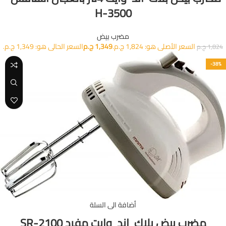
H-3500
مضرب بيض
السعر الأصلي هو: 1,824 ج.م.
1,349
ج.م
السعر الحالي هو: 1,349 ج.م.
1,824
ج.م
-38%
أضافة الى السلة
مضرب بيض بلاك اند وايت مفرد SR-2100