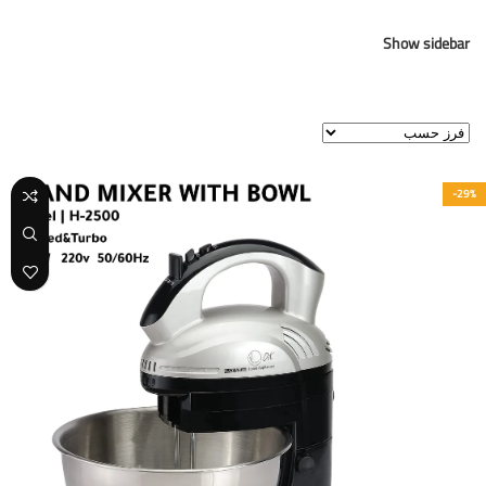
Show sidebar
عرض ⁦3⁩ من كل النتائج
-29%