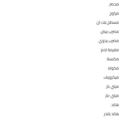
محضر
7
مراوح
39
مسطح بلت ان
6
مضرب بيض
3
مضرب يدوي
1
مفرمة لحم
4
مكنسة
26
مكواه
32
ميكرويف
19
ميني بار
1
ميني-بار
1
هاند
3
هاند بلندر
1