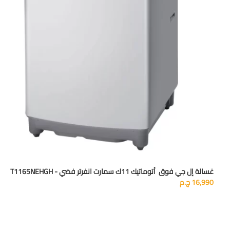
غسالة إل جي فوق أتوماتيك 11ك سمارت انفرتر فضي - T1165NEHGH
16,990
ج.م