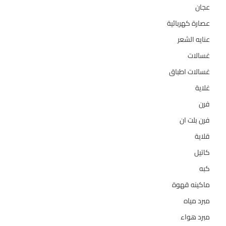
عجان
10
عصارة كهربائية
1
عنايه الشعر
10
غسالات
157
غسالات اطباق
27
غلاية
5
فرن
14
فرن بلت ان
27
قلاية
6
كاتيل
18
كبه
5
ماكينه قهوة
35
مبرد مياه
21
مبرد هواء
2