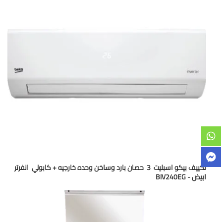
تكييف بيكو اسبليت 3 حصان بارد وساخن وحده خارجيه + كابولي انفرتر
ابيض - BIV240EG