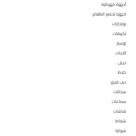
أجهزة كهربائية
134
اجهزه تحضير الطعام
110
بوتجازات
128
تكييفات
47
توستر
1
ثلاجات
322
جريل
1
خلاط
3
ديب فريزر
133
سخانات
94
سماعات
2
شاشات
124
شفاط
36
شواية
4