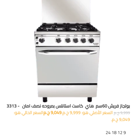
بوتجاز فريش 60سم هاي كاست استانلس بمروحه نصف امان - 3313
السعر الأصلي هو: 9,999 ج.م.
9,049
ج.م
السعر الحالي هو:
9,999
ج.م
9,049 ج.م.
تظهر
9
12
18
24