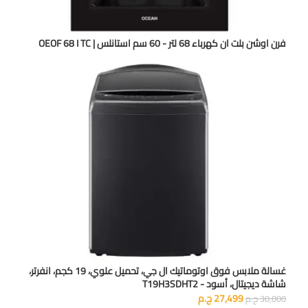
فرن اوشن بلت ان كهرباء 68 لتر - 60 سم استانلس | OEOF 68 I TC
غسالة ملابس فوق اوتوماتيك ال جي، تحميل علوي، 19 كجم، انفرتر،
شاشة ديجيتال، أسود - T19H3SDHT2
27,499
ج.م
30,000
ج.م