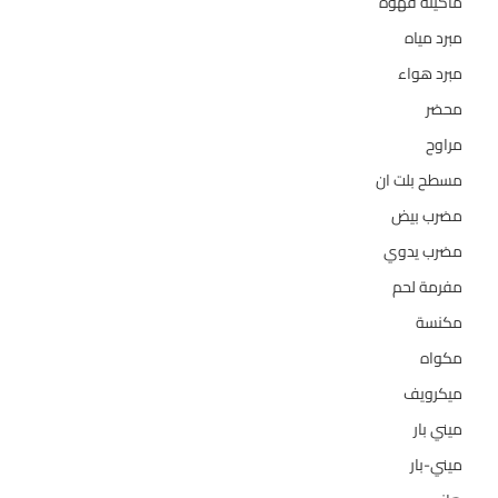
ماكينه قهوة
35
مبرد مياه
21
مبرد هواء
2
محضر
7
مراوح
39
مسطح بلت ان
6
مضرب بيض
3
مضرب يدوي
1
مفرمة لحم
4
مكنسة
26
مكواه
32
ميكرويف
19
ميني بار
1
ميني-بار
1