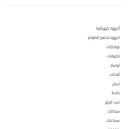
تصنيفات المنتج
أجهزة كهربائية
134
اجهزه تحضير الطعام
110
بوتجازات
128
تكييفات
47
توستر
1
ثلاجات
322
جريل
1
خلاط
3
ديب فريزر
133
سخانات
94
سماعات
2