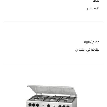
هاند
3
هاند بلندر
1
حالة المخازن
خصم عالبيع
متوفر في المخازن
المنتجات الاعلى تقييما