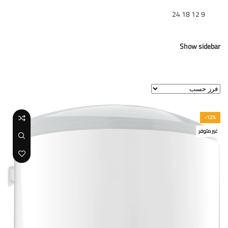
تظهر
9
12
18
24
Show sidebar
عرض النتيجة الوحيدة
-12%
غير متوفر