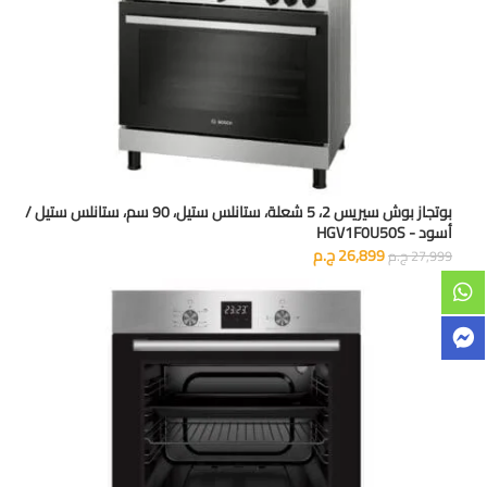
بوتجاز بوش سيريس 2، 5 شعلة، ستانلس ستيل، 90 سم، ستانلس ستيل /
أسود - HGV1F0U50S
26,899
ج.م
27,999
ج.م