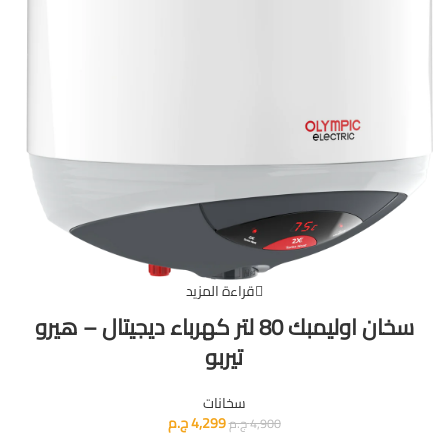
قراءة المزيد
سخان اوليمبك 80 لتر كهرباء ديجيتال – هيرو
تيربو
سخانات
4,299
ج.م
4,900
ج.م