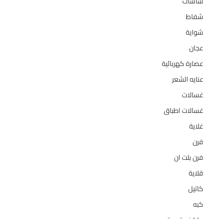
شاشات
124
شفاط
36
شواية
4
عجان
10
عصارة كهربائية
1
عنايه الشعر
10
غسالات
157
غسالات اطباق
27
غلاية
5
فرن
14
فرن بلت ان
27
قلاية
6
كاتيل
18
كبه
5