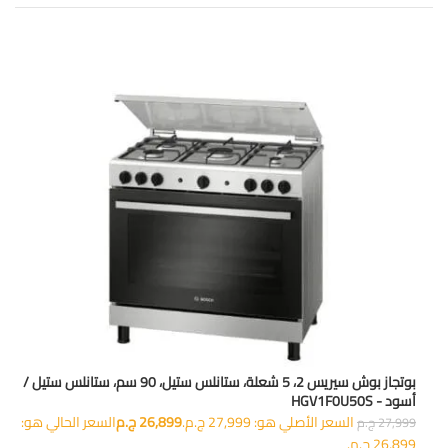
المنتجات الاعلى تقييما
بوتجاز بوش سيريس 2، 5 شعلة، ستانلس ستيل، 90 سم، ستانلس ستيل /
أسود - HGV1F0U50S
السعر الأصلي هو: 27,999 ج.م.
26,899
ج.م
السعر الحالي هو:
27,999
ج.م
26,899 ج.م.