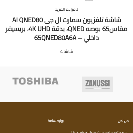
قراءة المزيد
شاشة تلفزيون سمارت ال جى AI QNED80
مقاس65 بوصه QNED، بدقة 4K UHD، بريسيفر
داخلي – 65QNED80A6A
شاشات
من نحن
روابط هامة
هو متجر واحد حيث يمكنك شراء كل