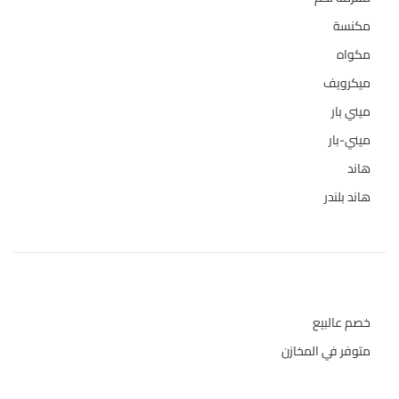
مكنسة
26
مكواه
32
ميكرويف
19
ميني بار
1
ميني-بار
1
هاند
3
هاند بلندر
1
حالة المخازن
خصم عالبيع
متوفر في المخازن