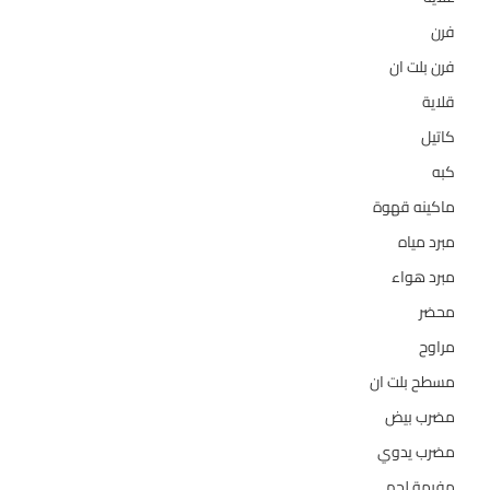
فرن
14
فرن بلت ان
27
قلاية
6
كاتيل
18
كبه
5
ماكينه قهوة
35
مبرد مياه
21
مبرد هواء
2
محضر
7
مراوح
39
مسطح بلت ان
6
مضرب بيض
3
مضرب يدوي
1
مفرمة لحم
4