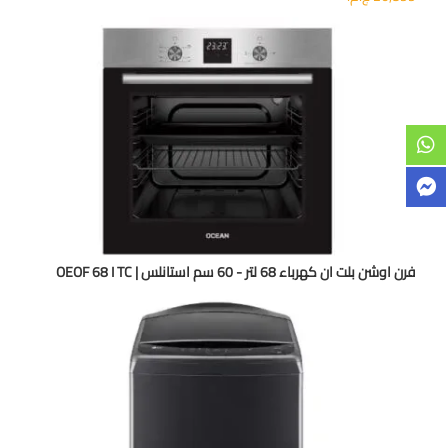
فرن اوشن بلت ان كهرباء 68 لتر - 60 سم استانلس | OEOF 68 I TC