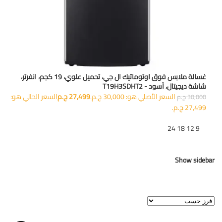
غسالة ملابس فوق اوتوماتيك ال جي، تحميل علوي، 19 كجم، انفرتر،
شاشة ديجيتال، أسود - T19H3SDHT2
السعر الأصلي هو: 30,000 ج.م.
27,499
ج.م
السعر الحالي هو:
30,000
ج.م
27,499 ج.م.
تظهر
9
12
18
24
Show sidebar
عرض النتيجة الوحيدة