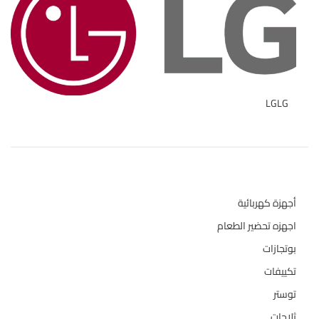
LG
LG
1
تصنيفات المنتج
أجهزة كهربائية
134
اجهزه تحضير الطعام
110
بوتجازات
128
تكييفات
47
توستر
1
ثلاجات
322