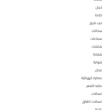
جريل
1
خلاط
3
ديب فريزر
133
سخانات
94
سماعات
2
شاشات
124
شفاط
36
شواية
4
عجان
10
عصارة كهربائية
1
عنايه الشعر
10
غسالات
157
غسالات اطباق
27
غلاية
5