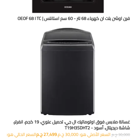
فرن اوشن بلت ان كهرباء 68 لتر - 60 سم استانلس | OEOF 68 I TC
غسالة ملابس فوق اوتوماتيك ال جي، تحميل علوي، 19 كجم، انفرتر،
شاشة ديجيتال، أسود - T19H3SDHT2
السعر الأصلي هو: 30,000 ج.م.
27,499
ج.م
السعر الحالي هو:
30,000
ج.م