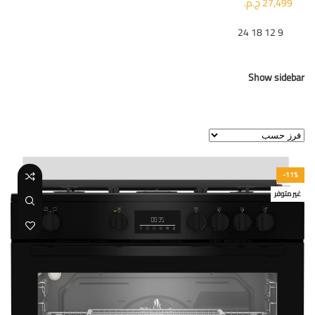
27,499 ج.م.
تظهر
9
12
18
24
Show sidebar
عرض ⁦5⁩ من كل النتائج
-11%
غير متوفر