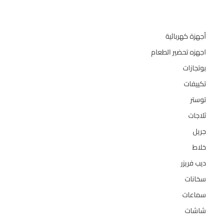
تصنيفات المنتج
أجهزة كهربائية
134
اجهزه تحضير الطعام
110
بوتجازات
128
تكييفات
47
توستر
1
ثلاجات
322
جريل
1
خلاط
3
ديب فريزر
133
سخانات
94
سماعات
2
شاشات
124