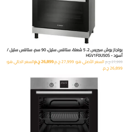
بوتجاز بوش سيريس 2، 5 شعلة، ستانلس ستيل، 90 سم، ستانلس ستيل /
أسود - HGV1F0U50S
السعر الأصلي هو: 27,999 ج.م.
26,899
ج.م
السعر الحالي هو:
27,999
ج.م
26,899 ج.م.