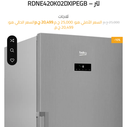
لتر – RDNE420K02DXIPEGB
ثلاجات
السعر الأصلي هو: 25,000 ج.م.
20,499
ج.م
السعر الحالي هو:
25,000
ج.م
20,499 ج.م.
-10%