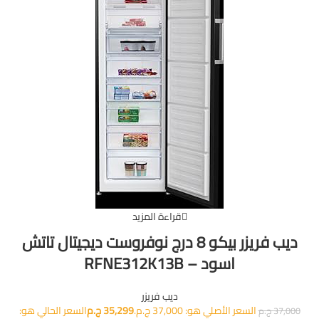
قراءة المزيد
ديب فريزر بيكو 8 درج نوفروست ديجيتال تاتش
اسود – RFNE312K13B
ديب فريزر
السعر الأصلي هو: 37,000 ج.م.
35,299
ج.م
السعر الحالي هو:
37,000
ج.م