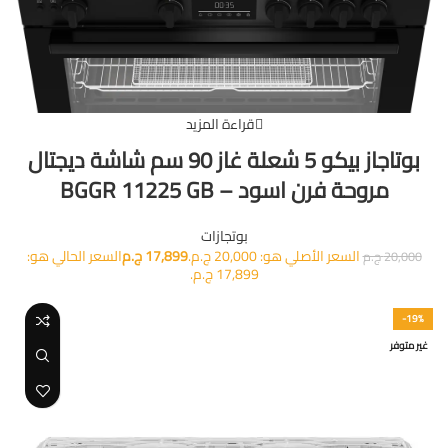
قراءة المزيد
بوتاجاز بيكو 5 شعلة غاز 90 سم شاشة ديجتال
مروحة فرن اسود – BGGR 11225 GB
بوتجازات
السعر الأصلي هو: 20,000 ج.م.
17,899
ج.م
السعر الحالي هو:
20,000
ج.م
17,899 ج.م.
-19%
غير متوفر