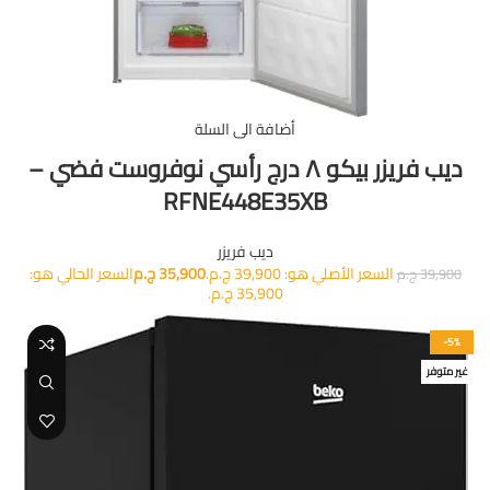
أضافة الى السلة
ديب فريزر بيكو ٨ درج رأسي نوفروست فضي –
RFNE448E35XB
ديب فريزر
السعر الأصلي هو: 39,900 ج.م.
35,900
ج.م
السعر الحالي هو:
39,900
ج.م
35,900 ج.م.
-5%
غير متوفر