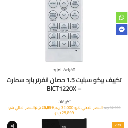
قراءة المزيد
تكييف بيكو سبليت 1.5 حصان انفرتر بارد سمارت
– BICT1220X
تكييفات
السعر الأصلي هو: 32,000 ج.م.
25,899
ج.م
السعر الحالي هو:
32,000
ج.م
25,899 ج.م.
-18%