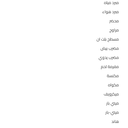
مبرد مياه
21
مبرد هواء
2
محضر
7
مراوح
39
مسطح بلت ان
6
مضرب بيض
3
مضرب يدوي
1
مفرمة لحم
4
مكنسة
26
مكواه
32
ميكرويف
19
ميني بار
1
ميني-بار
1
هاند
3