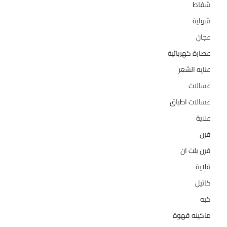
شفاط
36
شواية
4
عجان
10
عصارة كهربائية
1
عنايه الشعر
10
غسالات
157
غسالات اطباق
27
غلاية
5
فرن
14
فرن بلت ان
27
قلاية
6
كاتيل
18
كبه
5
ماكينه قهوة
35