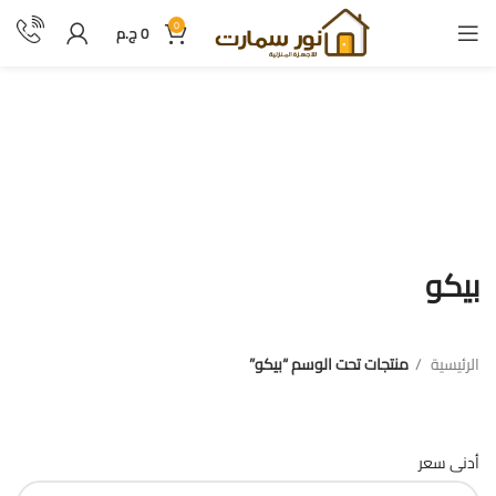
0
0
ج.م
بيكو
بيكو
الرئيسية
منتجات تحت الوسم “بيكو”
فلترة بالسعر
أدنى سعر