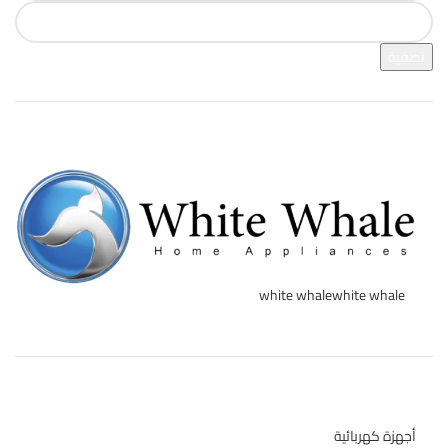
تصفية
فرز بالعلامة التجارية
white whale
white whale
1
تصنيفات المنتج
أجهزة كهربائية
134