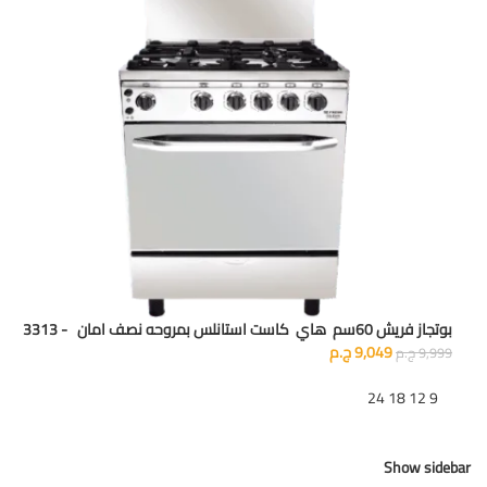
بوتجاز فريش 60سم هاي كاست استانلس بمروحه نصف امان - 3313
9,049
ج.م
9,999
ج.م
تظهر
9
12
18
24
Show sidebar