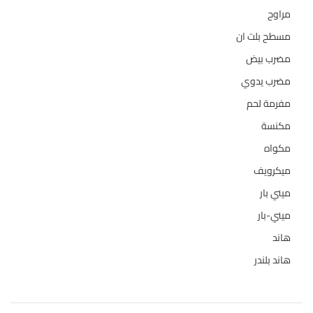
مراوح
39
مسطح بلت ان
6
مضرب بيض
3
مضرب يدوي
1
مفرمة لحم
4
مكنسة
26
مكواه
32
ميكرويف
19
ميني بار
1
ميني-بار
1
هاند
3
هاند بلندر
1