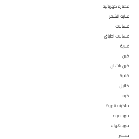
عصارة كهربائية
1
عنايه الشعر
10
غسالات
157
غسالات اطباق
27
غلاية
5
فرن
14
فرن بلت ان
27
قلاية
6
كاتيل
18
كبه
5
ماكينه قهوة
35
مبرد مياه
21
مبرد هواء
2
محضر
7