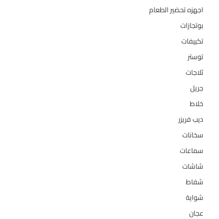
اجهزه تحضير الطعام
110
بوتجازات
128
تكييفات
47
توستر
1
ثلاجات
322
جريل
1
خلاط
3
ديب فريزر
133
سخانات
94
سماعات
2
شاشات
124
شفاط
36
شواية
4
عجان
10