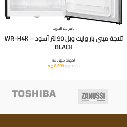
قراءة المزيد
ثلاجة ميني بار وايت ويل 90 لتر أسود – WR-H4K
BLACK
أجهزة كهربائية
8,699
ج.م
8,999
ج.م