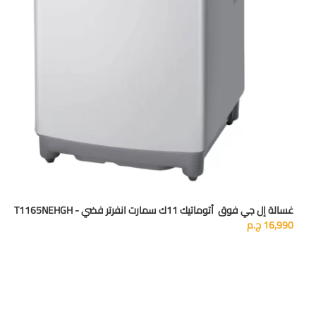
غسالة إل جي فوق أتوماتيك 11ك سمارت انفرتر فضي - T1165NEHGH
16,990
ج.م