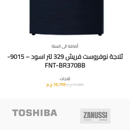
أضافة الى السلة
ثلاجة نوفروست فريش 329 لتر اسود – 9015-
FNT-BR370BB
ثلاجات
16,799
ج.م
21,000
ج.م