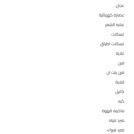
عجان
10
عصارة كهربائية
1
عنايه الشعر
10
غسالات
157
غسالات اطباق
27
غلاية
5
فرن
14
فرن بلت ان
27
قلاية
6
كاتيل
18
كبه
5
ماكينه قهوة
35
مبرد مياه
21
مبرد هواء
2