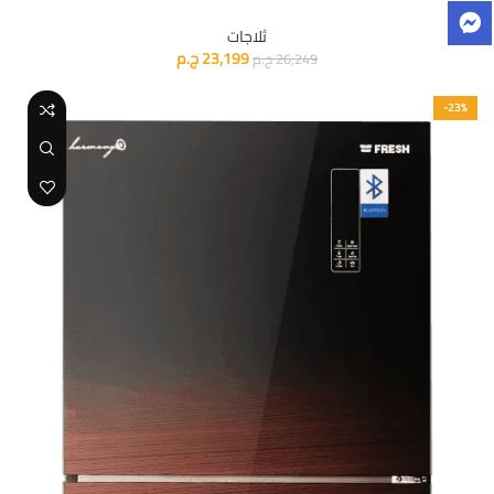
ثلاجات
23,199
ج.م
26,249
ج.م
-23%