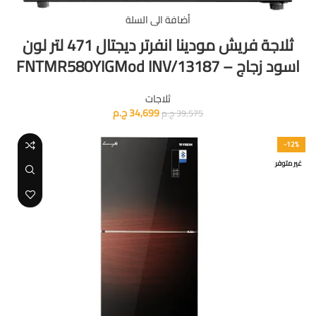
أضافة الى السلة
ثلاجة فريش مودينا انفرتر ديجتال 471 لتر لون
اسود زجاج – FNTMR580YIGMod INV/13187
ثلاجات
34,699
ج.م
39,575
ج.م
-12%
غير متوفر