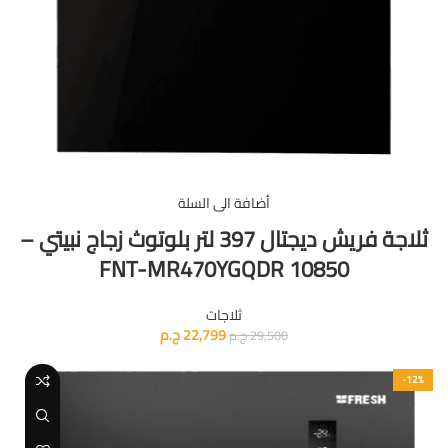
أضافة الى السلة
ثلاجة فريش ديجتال 397 لتر بلوتوث زجاج نبيتي –
10850 FNT-MR470YGQDR
ثلاجات
22,799
ج.م
29,500
ج.م
-12%