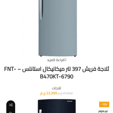
قراءة المزيد
ثلاجة فريش 397 لتر ميكانيكال استانلس – FNT-
B470KT-6790
ثلاجات
23,399
ج.م
25,949
ج.م
-12%
غير متوفر