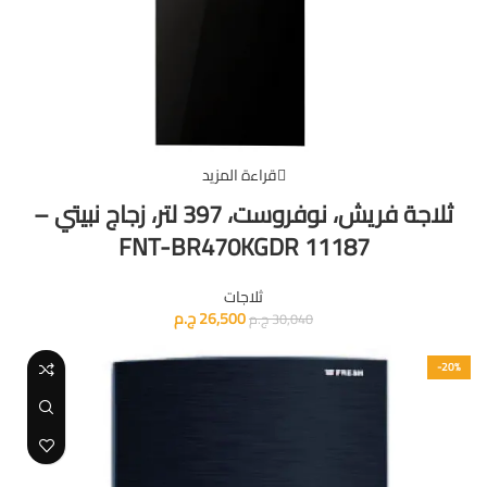
قراءة المزيد
ثلاجة فريش، نوفروست، 397 لتر، زجاج نبيتي –
FNT-BR470KGDR 11187
ثلاجات
26,500
ج.م
30,040
ج.م
-20%