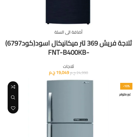
أضافة الى السلة
ثلاجة فريش 369 لتر ميكانيكال اسود(كود6797)
-FNT-B400KB
ثلاجات
19,049
ج.م
24,990
ج.م
-10%
غير متوفر