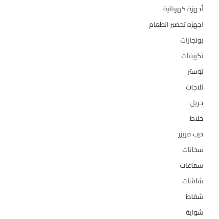
أجهزة كهربائية
134
اجهزه تحضير الطعام
110
بوتجازات
128
تكييفات
47
توستر
1
ثلاجات
322
جريل
1
خلاط
3
ديب فريزر
133
سخانات
94
سماعات
2
شاشات
124
شفاط
36
شواية
4