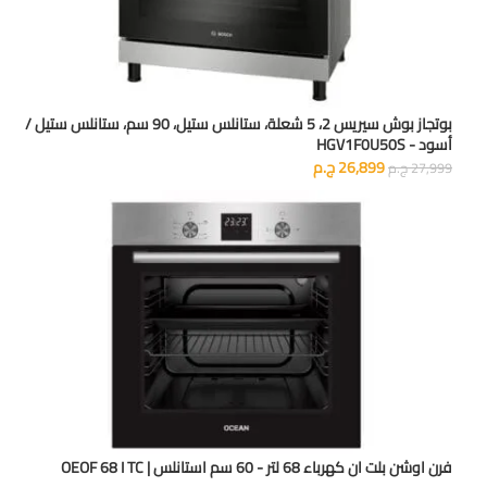
بوتجاز بوش سيريس 2، 5 شعلة، ستانلس ستيل، 90 سم، ستانلس ستيل /
أسود - HGV1F0U50S
26,899
ج.م
27,999
ج.م
فرن اوشن بلت ان كهرباء 68 لتر - 60 سم استانلس | OEOF 68 I TC