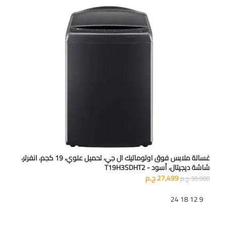
غسالة ملابس فوق اوتوماتيك ال جي، تحميل علوي، 19 كجم، انفرتر،
شاشة ديجيتال، أسود - T19H3SDHT2
27,499
ج.م
30,000
ج.م
تظهر
9
12
18
24