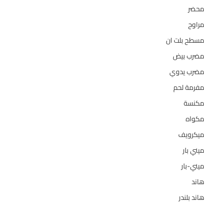
محضر
7
مراوح
39
مسطح بلت ان
6
مضرب بيض
3
مضرب يدوي
1
مفرمة لحم
4
مكنسة
26
مكواه
32
ميكرويف
19
ميني بار
1
ميني-بار
1
هاند
3
هاند بلندر
1