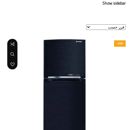
Show sidebar
عرض ⁦7⁩ من كل النتائج
-24%