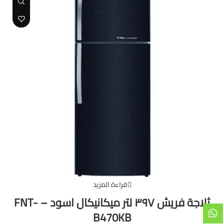
قراءة المزيد
ثلاجة فريش ٣٩٧ لتر ميكانيكال اسود – FNT-
B470KB