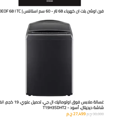
فرن اوشن بلت ان كهرباء 68 لتر - 60 سم استانلس | OEOF 68 I TC
غسالة ملابس فوق اوتوماتيك ال جي، تحميل علوي
شاشة ديجيتال، أسود - T19H3SDHT2
27,499
ج.م
30,000
ج.م