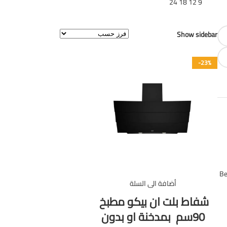
تظهر
9
12
18
24
عرض النتيجة الوحيدة
Show sidebar
-23%
Be
أضافة الى السلة
شفاط بلت ان بيكو مطبخ
90سم بمدخنة او بدون