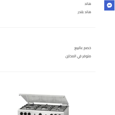
هاند
3
هاند بلندر
1
حالة المخازن
خصم عالبيع
متوفر في المخازن
المنتجات الاعلى تقييما