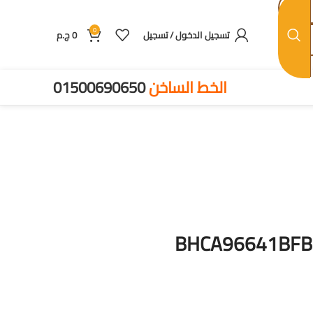
0
تسجيل الدخول / تسجيل
0
ج.م
الخط الساخن
01500690650