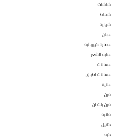
شاشات
124
شفاط
36
شواية
4
عجان
10
عصارة كهربائية
1
عنايه الشعر
10
غسالات
157
غسالات اطباق
27
غلاية
5
فرن
14
فرن بلت ان
27
قلاية
6
كاتيل
18
كبه
5