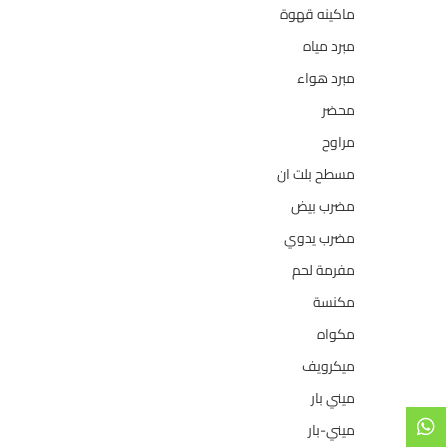
ماكينه قهوة
35
مبرد مياه
21
مبرد هواء
2
محضر
7
مراوح
39
مسطح بلت ان
6
مضرب بيض
3
مضرب يدوي
1
مفرمة لحم
4
مكنسة
26
مكواه
32
ميكرويف
19
ميني بار
1
ميني-بار
1