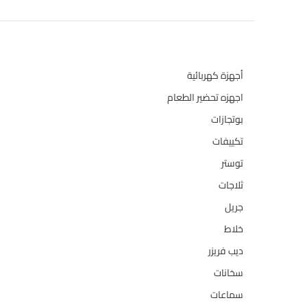
تصنيفات المنتج
أجهزة كهربائية
134
اجهزه تحضير الطعام
110
بوتجازات
128
تكييفات
47
توستر
1
ثلاجات
322
جريل
1
خلاط
3
ديب فريزر
133
سخانات
94
سماعات
2