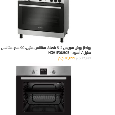
بوتجاز بوش سيريس 2، 5 شعلة، ستانلس ستيل، 90 سم، ستانلس
ستيل / أسود - HGV1F0U50S
26,899
ج.م
27,999
ج.م