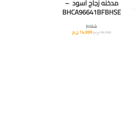
مدخنه زجاج اسود –
BHCA96641BFBHSE
شفاط
14,999
ج.م
19,599
ج.م