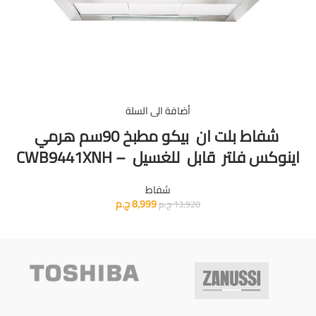
أضافة الى السلة
شفاط بلت ان بيكو مطبخ 90سم هرمي
اينوكس فلتر قابل للغسيل – CWB9441XNH
شفاط
8,999
ج.م
13,920
ج.م