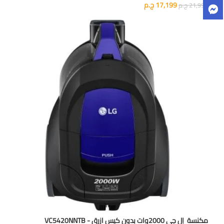
17,199
ج.م
21,999
ج.م
مكنسة إل جي 2000وات بدون كيس ازرق - VC5420NNTB