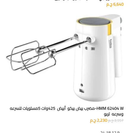
6,640
ج.م
HMM 62404 W-مضرب بيض بيكو أبيض 425وات 5مستويات للسرعه
وسرعه تربو
2,230
ج.م
2,557
ج.م
تظهر
9
12
18
24