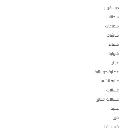
ديب فريزر
133
سخانات
94
سماعات
2
شاشات
124
شفاط
36
شواية
4
عجان
10
عصارة كهربائية
1
عنايه الشعر
10
غسالات
157
غسالات اطباق
27
غلاية
5
فرن
14
فرن بلت ان
27