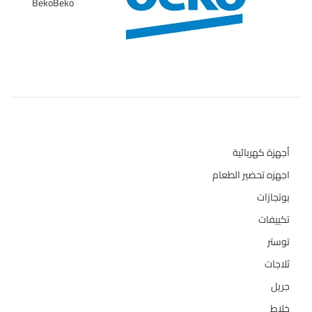
Beko
Beko
1
تصنيفات المنتج
أجهزة كهربائية
134
اجهزه تحضير الطعام
110
بوتجازات
128
تكييفات
47
توستر
1
ثلاجات
322
جريل
1
خلاط
3