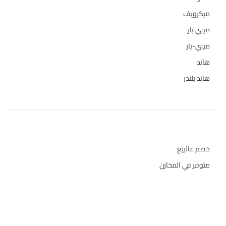
ميكرويف
19
ميني بار
1
ميني-بار
1
هاند
3
هاند بلندر
1
حالة المخازن
خصم عالبيع
متوفر في المخازن
المنتجات الاعلى تقييما