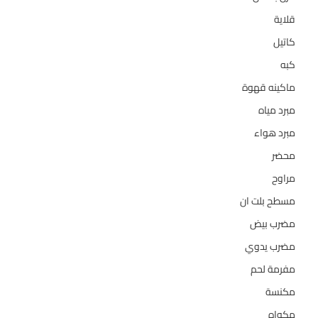
قلاية
6
كاتيل
18
كبه
5
ماكينه قهوة
35
مبرد مياه
21
مبرد هواء
2
محضر
7
مراوح
39
مسطح بلت ان
6
مضرب بيض
3
مضرب يدوي
1
مفرمة لحم
4
مكنسة
26
مكواه
32