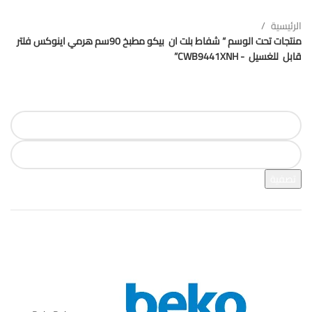
الرئيسية
منتجات تحت الوسم “ شفاط بلت ان بيكو مطبخ 90سم هرمي اينوكس فلتر
قابل للغسيل - CWB9441XNH”
فلترة بالسعر
تصفية
فرز بالعلامة التجارية