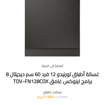
أضافة الى السلة
غسالة أطباق تورنيدو 12 فرد 60 سم ديجيتال 8
برامج اينوكس غامق TDV-FN128COX
غسالات اطباق
21,500
ج.م
23,000
ج.م