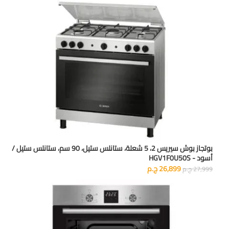
بوتجاز بوش سيريس 2، 5 شعلة، ستانلس ستيل، 90 سم، ستانلس ستيل /
أسود - HGV1F0U50S
26,899
ج.م
27,999
ج.م