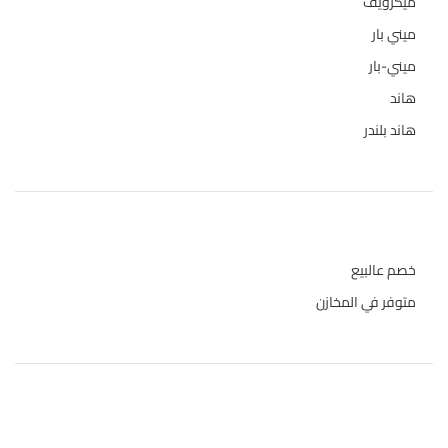
ميكرويف
19
ميني بار
1
ميني-بار
1
هاند
3
هاند بلندر
1
حالة المخازن
خصم عالبيع
متوفر في المخازن
المنتجات الاعلى تقييما