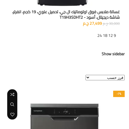
غسالة ملابس فوق اوتوماتيك ال جي، تحميل علوي، 19 كجم، انفرتر،
شاشة ديجيتال، أسود - T19H3SDHT2
27,499
ج.م
30,000
ج.م
تظهر
9
12
18
24
Show sidebar
عرض النتيجة الوحيدة
-7%