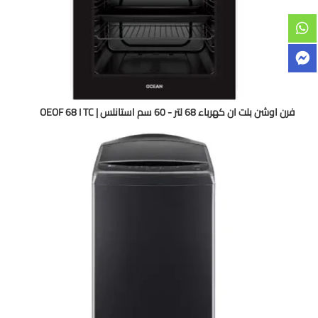
فرن اوشن بلت ان كهرباء 68 لتر - 60 سم استانلس | OEOF 68 I TC