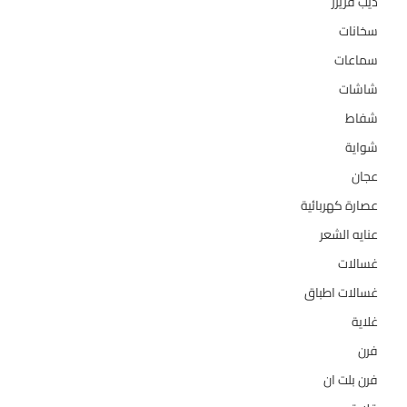
ديب فريزر
133
سخانات
94
سماعات
2
شاشات
124
شفاط
36
شواية
4
عجان
10
عصارة كهربائية
1
عنايه الشعر
10
غسالات
157
غسالات اطباق
27
غلاية
5
فرن
14
فرن بلت ان
27