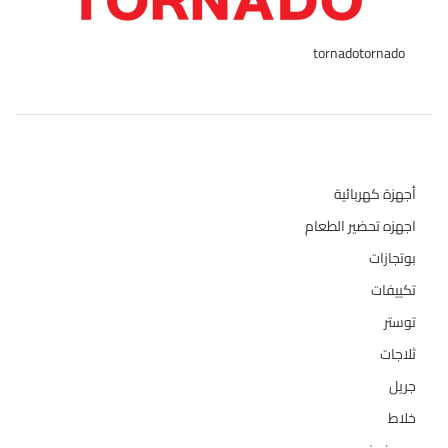
tornado
tornado
1
تصنيفات المنتج
أجهزة كهربائية
134
اجهزه تحضير الطعام
110
بوتجازات
128
تكييفات
47
توستر
1
ثلاجات
322
جريل
1
خلاط
3