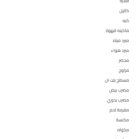
قلاية
6
كاتيل
18
كبه
5
ماكينه قهوة
35
مبرد مياه
21
مبرد هواء
2
محضر
7
مراوح
39
مسطح بلت ان
6
مضرب بيض
3
مضرب يدوي
1
مفرمة لحم
4
مكنسة
26
مكواه
32