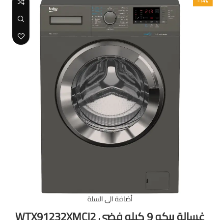
-14%
أضافة الى السلة
غسالة بيكو 9 كيلو فضي WTX91232XMCI2