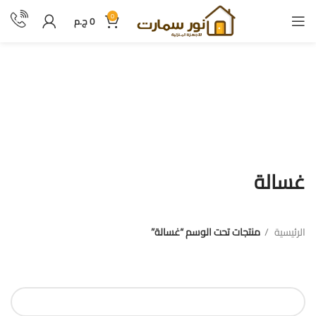
0
0
ج.م
غسالة
غسالة
الرئيسية
منتجات تحت الوسم “غسالة”
فلترة بالسعر