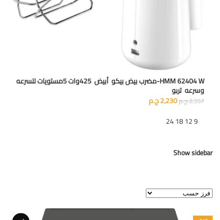
HMM 62404 W-مضرب بيض بيكو أبيض 425وات 5مستويات للسرعه
وسرعه تربو
2,230
ج.م
2,557
ج.م
تظهر
9
12
18
24
Show sidebar
عرض النتيجة الوحيدة