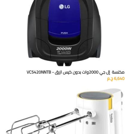
مكنسة إل جي 2000وات بدون كيس ازرق - VC5420NNTB
6,640
ج.م