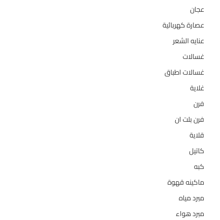
عجان
10
عصارة كهربائية
1
عنايه الشعر
10
غسالات
157
غسالات اطباق
27
غلاية
5
فرن
14
فرن بلت ان
27
قلاية
6
كاتيل
18
كبه
5
ماكينه قهوة
35
مبرد مياه
21
مبرد هواء
2