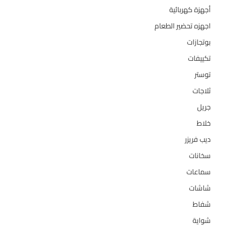
أجهزة كهربائية
134
اجهزه تحضير الطعام
110
بوتجازات
128
تكييفات
47
توستر
1
ثلاجات
322
جريل
1
خلاط
3
ديب فريزر
133
سخانات
94
سماعات
2
شاشات
124
شفاط
36
شواية
4