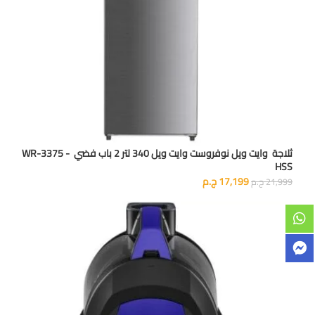
ثلاجة وايت ويل نوفروست وايت ويل 340 لتر 2 باب فضي - WR-3375
HSS
17,199
ج.م
21,999
ج.م