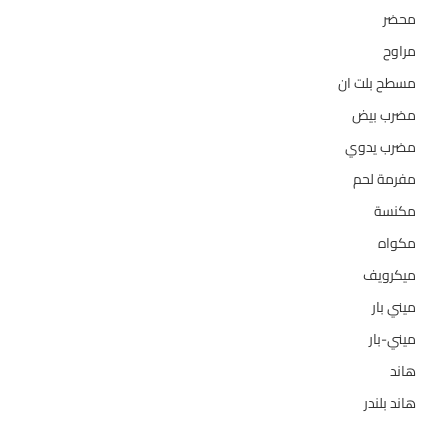
محضر
7
مراوح
39
مسطح بلت ان
6
مضرب بيض
3
مضرب يدوي
1
مفرمة لحم
4
مكنسة
26
مكواه
32
ميكرويف
19
ميني بار
1
ميني-بار
1
هاند
3
هاند بلندر
1