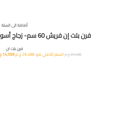
أضافة الى السلة
فرن بلت إن فريش 60 سم- زجاج أسود-GEOFR60CGB -8881
فرن بلت ان
السعر الأصلي هو: 29,488 ج.م.
14,599
ج
29,488
ج.م