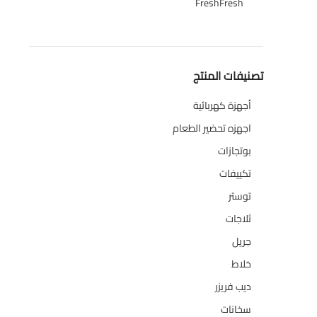
Fresh
Fresh
1
تصنيفات المنتج
أجهزة كهربائية
134
اجهزه تحضير الطعام
110
بوتجازات
128
تكييفات
47
توستر
1
ثلاجات
322
جريل
1
خلاط
3
ديب فريزر
133
سخانات
94