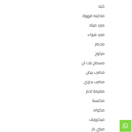
كبه
5
ماكينه قهوة
35
مبرد مياه
21
مبرد هواء
2
محضر
7
مراوح
39
مسطح بلت ان
6
مضرب بيض
3
مضرب يدوي
1
مفرمة لحم
4
مكنسة
26
مكواه
32
ميكرويف
19
ميني بار
1