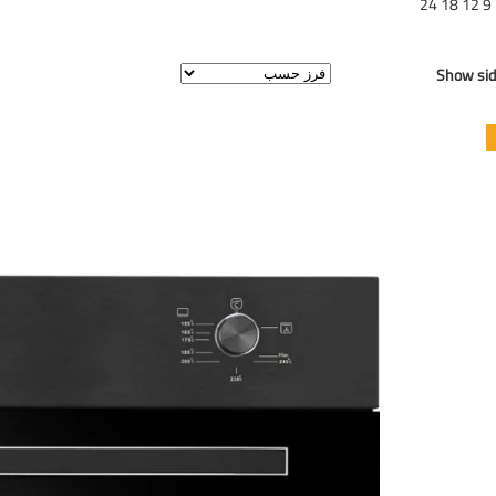
9
12
18
24
عرض النتيجة الوحيدة
Show sid