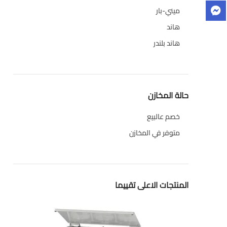
ميني-بار
1
هاند
3
هاند بلندر
1
حالة المخازن
خصم عالبيع
متوفر في المخازن
المنتجات الاعلى تقييما