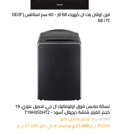
فرن اوشن بلت ان كهرباء 68 لتر - 60 سم استانلس | OEOF
68 I TC
غسالة ملابس فوق اوتوماتيك ال جي، تحميل علوي، 19
كجم، انفرتر، شاشة ديجيتال، أسود - T19H3SDHT2
السعر الأصلي هو:
30,000
ج.م
30,000 ج.م.
27,499
ج.م
السعر الحالي هو: 27,499 ج.م.