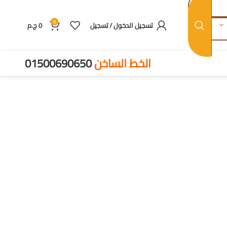
0
تسجيل الدخول / تسجيل
0
ج.م
الخط الساخن
01500690650