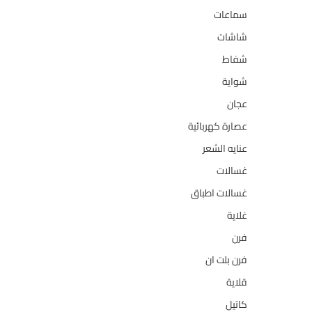
سماعات
2
شاشات
124
شفاط
36
شواية
4
عجان
10
عصارة كهربائية
1
عنايه الشعر
10
غسالات
157
غسالات اطباق
27
غلاية
5
فرن
14
فرن بلت ان
27
قلاية
6
كاتيل
18