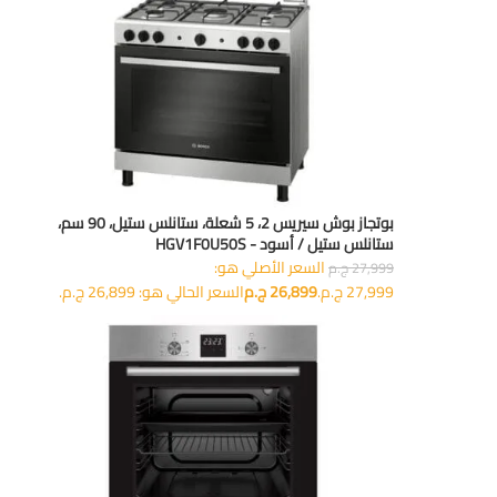
بوتجاز بوش سيريس 2، 5 شعلة، ستانلس ستيل، 90 سم،
ستانلس ستيل / أسود - HGV1F0U50S
السعر الأصلي هو:
27,999
ج.م
27,999 ج.م.
26,899
ج.م
السعر الحالي هو: 26,899 ج.م.