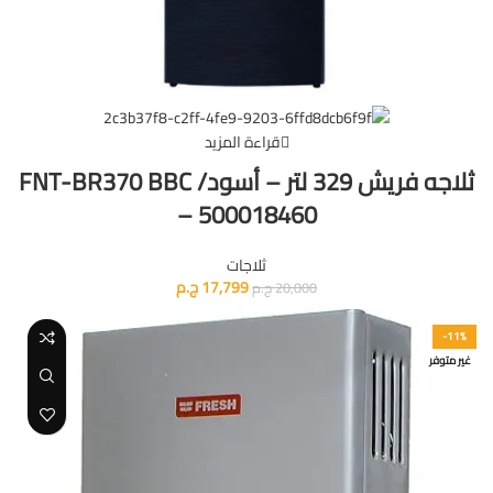
قراءة المزيد
ثلاجه فريش 329 لتر – أسود/ FNT-BR370 BBC
– 500018460
ثلاجات
17,799
ج.م
20,000
ج.م
-11%
غير متوفر