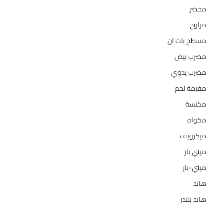
محضر
7
مراوح
39
مسطح بلت ان
6
مضرب بيض
3
مضرب يدوي
1
مفرمة لحم
4
مكنسة
26
مكواه
32
ميكرويف
19
ميني بار
1
ميني-بار
1
هاند
3
هاند بلندر
1