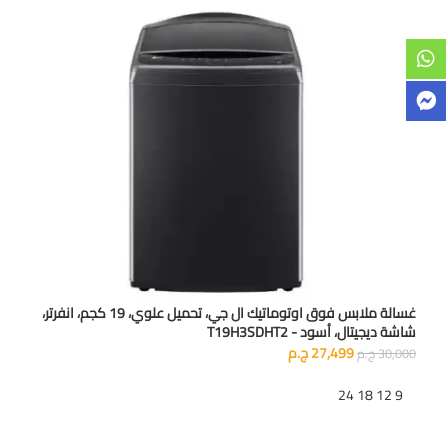
غسالة ملابس فوق اوتوماتيك ال جي، تحميل علوي، 19 كجم، انفرتر،
شاشة ديجيتال، أسود - T19H3SDHT2
27,499
ج.م
30,000
ج.م
تظهر
9
12
18
24