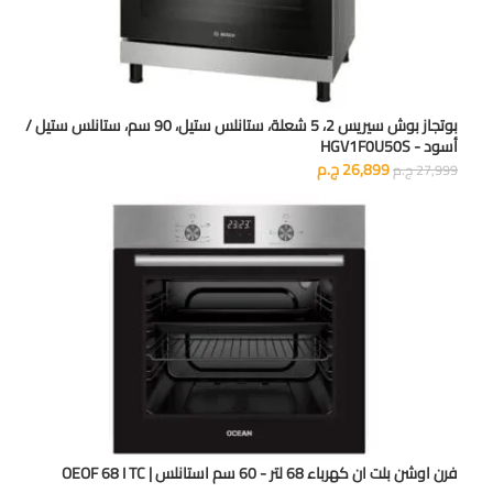
بوتجاز بوش سيريس 2، 5 شعلة، ستانلس ستيل، 90 سم، ستانلس ستيل /
أسود - HGV1F0U50S
26,899
ج.م
27,999
ج.م
فرن اوشن بلت ان كهرباء 68 لتر - 60 سم استانلس | OEOF 68 I TC