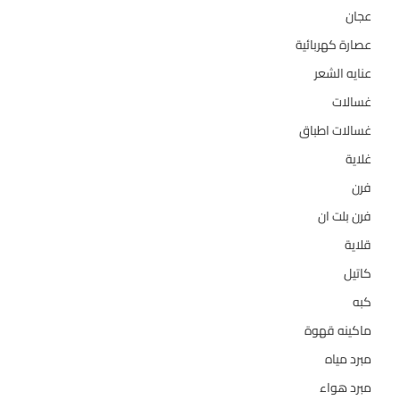
عجان
10
عصارة كهربائية
1
عنايه الشعر
10
غسالات
157
غسالات اطباق
27
غلاية
5
فرن
14
فرن بلت ان
27
قلاية
6
كاتيل
18
كبه
5
ماكينه قهوة
35
مبرد مياه
21
مبرد هواء
2