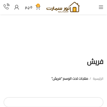
0
0
ج.م
فريش
فريش
الرئيسية
منتجات تحت الوسم “فريش”
فلترة بالسعر