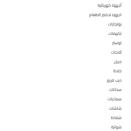
أجهزة كهربائية
134
اجهزه تحضير الطعام
110
بوتجازات
128
تكييفات
47
توستر
1
ثلاجات
322
جريل
1
خلاط
3
ديب فريزر
133
سخانات
94
سماعات
2
شاشات
124
شفاط
36
شواية
4