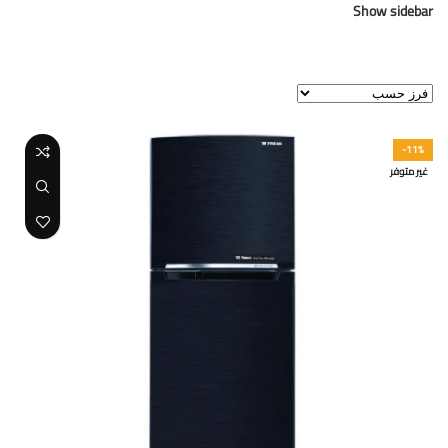
Show sidebar
عرض ⁦2⁩ من كل النتائج
-11%
غير متوفر