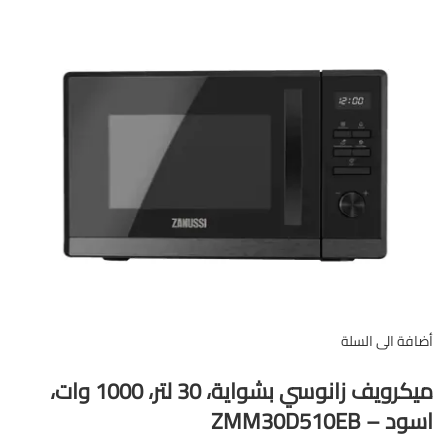
أضافة الى السلة
قارن
عرض سريع
إضافة إلى مفضلة
ميكرويف زانوسي بشواية، 30 لتر، 1000 وات،
اسود – ZMM30D510EB