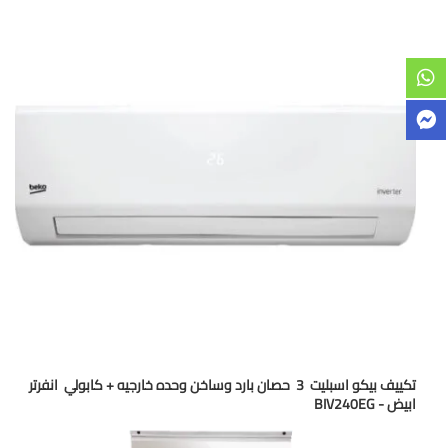
تكييف بيكو اسبليت 3 حصان بارد وساخن وحده خارجيه + كابولي انفرتر
ابيض - BIV240EG