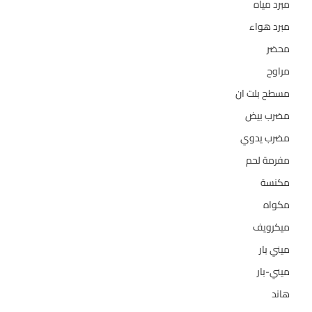
مبرد مياه
21
مبرد هواء
2
محضر
7
مراوح
39
مسطح بلت ان
6
مضرب بيض
3
مضرب يدوي
1
مفرمة لحم
4
مكنسة
26
مكواه
32
ميكرويف
19
ميني بار
1
ميني-بار
1
هاند
3