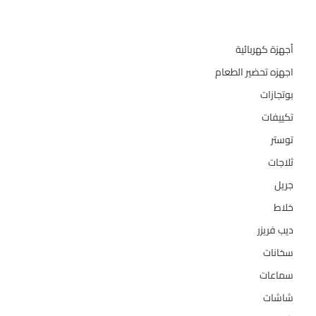
تصنيفات المنتج
أجهزة كهربائية
134
اجهزه تحضير الطعام
110
بوتجازات
128
تكييفات
47
توستر
1
ثلاجات
322
جريل
1
خلاط
3
ديب فريزر
133
سخانات
94
سماعات
2
شاشات
124