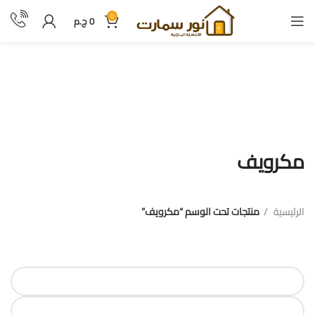
0
0
ج.م
مكرويف
مكرويف
الرئيسية
منتجات تحت الوسم “مكرويف”
فلترة بالسعر