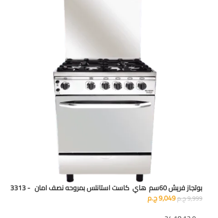
بوتجاز فريش 60سم هاي كاست استانلس بمروحه نصف امان - 3313
9,049
ج.م
9,999
ج.م