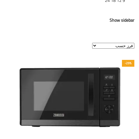
تظهر
9
12
18
24
Show sidebar
عرض النتيجة الوحيدة
-29%