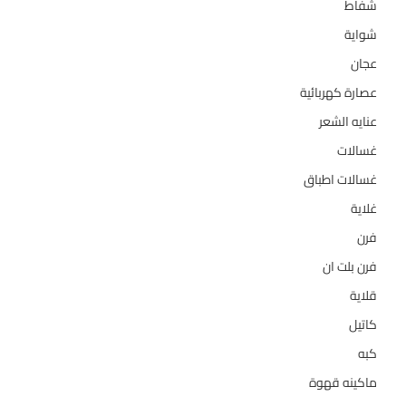
شفاط
36
شواية
4
عجان
10
عصارة كهربائية
1
عنايه الشعر
10
غسالات
157
غسالات اطباق
27
غلاية
5
فرن
14
فرن بلت ان
27
قلاية
6
كاتيل
18
كبه
5
ماكينه قهوة
35