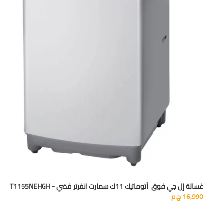
غسالة إل جي فوق أتوماتيك 11ك سمارت انفرتر فضي - T1165NEHGH
16,990
ج.م