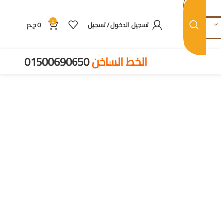
0
تسجيل الدخول / تسجيل
0
ج.م
الخط الساخن
01500690650