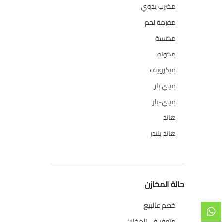
مضرب يدوي
1
مفرمة لحم
4
مكنسة
26
مكواه
32
ميكرويف
19
ميني بار
1
ميني-بار
1
هاند
3
هاند بلندر
1
حالة المخازن
خصم عالبيع
متوفر في المخازن