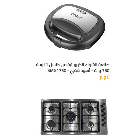
صانعة الشواء الكهربائية من كاسل 1 لوحة -
750 وات - أسود فضي - SMG1750
0
ج.م