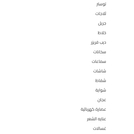
توستر
1
ثلاجات
322
جريل
1
خلاط
3
ديب فريزر
133
سخانات
94
سماعات
2
شاشات
124
شفاط
36
شواية
4
عجان
10
عصارة كهربائية
1
عنايه الشعر
10
غسالات
157