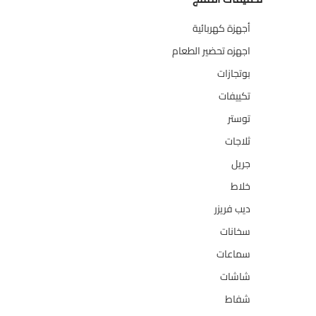
أجهزة كهربائية
134
اجهزه تحضير الطعام
110
بوتجازات
128
تكييفات
47
توستر
1
ثلاجات
322
جريل
1
خلاط
3
ديب فريزر
133
سخانات
94
سماعات
2
شاشات
124
شفاط
36