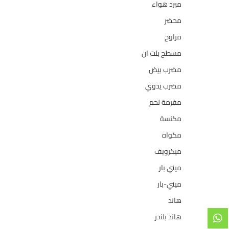
مبرد هواء
2
محضر
7
مراوح
39
مسطح بلت ان
6
مضرب بيض
3
مضرب يدوي
1
مفرمة لحم
4
مكنسة
26
مكواه
32
ميكرويف
19
ميني بار
1
ميني-بار
1
هاند
3
هاند بلندر
1