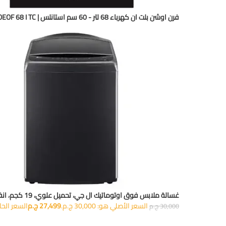
فرن اوشن بلت ان كهرباء 68 لتر - 60 سم استانلس | OEOF 68 I TC
غسالة ملابس فوق اوتوماتيك ال جي، تحميل علوي، 19 كجم، انفرتر، شاشة ديجيتال، أسود - T19H3SDHT2
السعر الأصلي هو: 30,000 ج.م.
27,499
ج.م
السعر الحالي هو:
30,000
ج.م