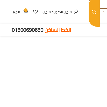
0
تسجيل الدخول / تسجيل
0
ج.م
الخط الساخن
01500690650