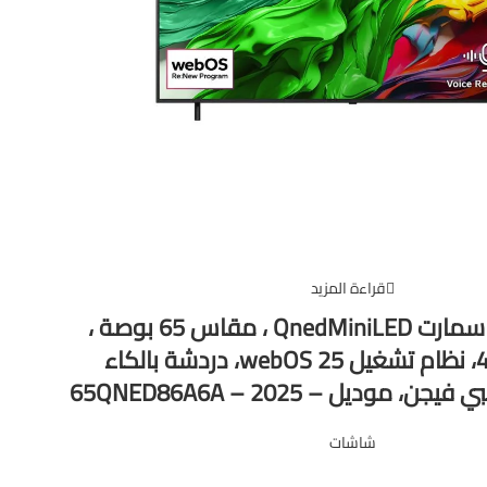
قراءة المزيد
شاشة ال جي سمارت QnedMiniLED ، مقاس 65 بوصة ،
دقة 4K UHD، نظام تشغيل webOS 25، دردشة بالكاء
 موديل – 65QNED86A6A – 2025
شاشات