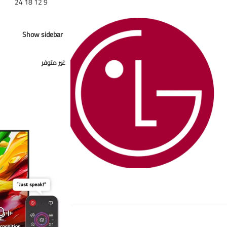
تظهر
9
12
18
24
Show sidebar
غير متوفر