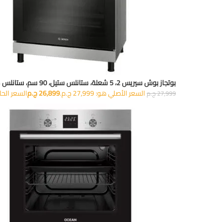
بوتجاز بوش سيريس 2، 5 شعلة، ستانلس ستيل، 90 سم، ستانلس ستيل / أسود - HGV1F0U50S
السعر الأصلي هو: 27,999 ج.م.
26,899
ج.م
السعر الحالي هو:
27,999
ج.م