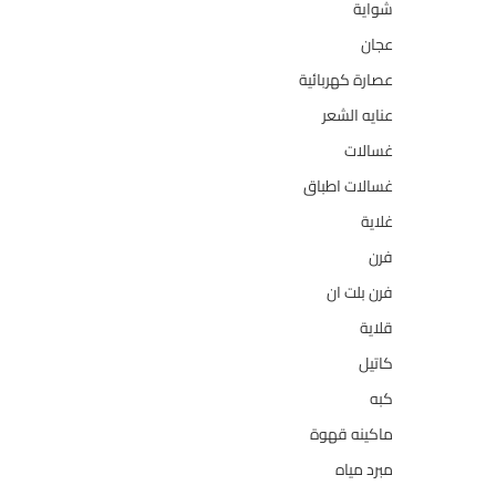
شواية
4
عجان
10
عصارة كهربائية
1
عنايه الشعر
10
غسالات
157
غسالات اطباق
27
غلاية
5
فرن
14
فرن بلت ان
27
قلاية
6
كاتيل
18
كبه
5
ماكينه قهوة
35
مبرد مياه
21