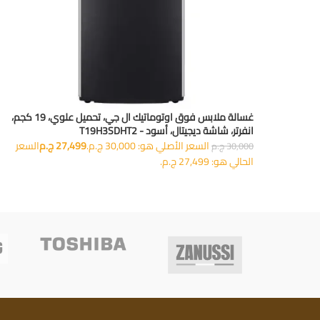
غسالة ملابس فوق اوتوماتيك ال جي، تحميل علوي، 19 كجم،
انفرتر، شاشة ديجيتال، أسود - T19H3SDHT2
السعر الأصلي هو: 30,000 ج.م.
27,499
ج.م
السعر
30,000
ج.م
الحالي هو: 27,499 ج.م.