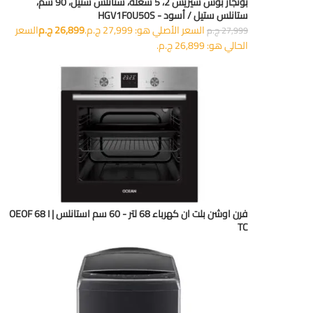
بوتجاز بوش سيريس 2، 5 شعلة، ستانلس ستيل، 90 سم،
ستانلس ستيل / أسود - HGV1F0U50S
السعر الأصلي هو: 27,999 ج.م.
26,899
ج.م
السعر
27,999
ج.م
الحالي هو: 26,899 ج.م.
فرن اوشن بلت ان كهرباء 68 لتر - 60 سم استانلس | OEOF 68 I
TC