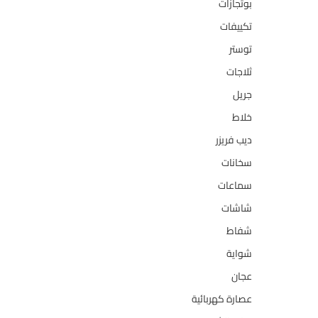
بوتجازات
128
تكييفات
47
توستر
1
ثلاجات
322
جريل
1
خلاط
3
ديب فريزر
133
سخانات
94
سماعات
2
شاشات
124
شفاط
36
شواية
4
عجان
10
عصارة كهربائية
1