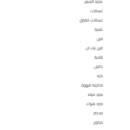
عنايه الشعر
10
غسالات
157
غسالات اطباق
27
غلاية
5
فرن
14
فرن بلت ان
27
قلاية
6
كاتيل
18
كبه
5
ماكينه قهوة
35
مبرد مياه
21
مبرد هواء
2
محضر
7
مراوح
39