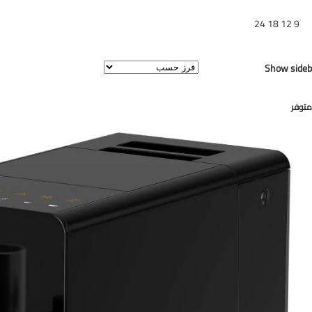
هر
9
12
18
24
عرض النتيجة الوحيدة
Show sideb
متوفر