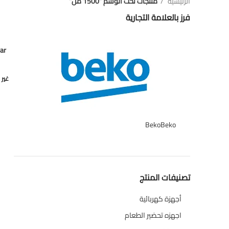
الرئيسية
منتجات تحت الوسم “1500 مل”
فرز بالعلامة التجارية
تظ
ar
غير 
Beko
Beko
1
تصنيفات المنتج
أجهزة كهربائية
134
اجهزه تحضير الطعام
110