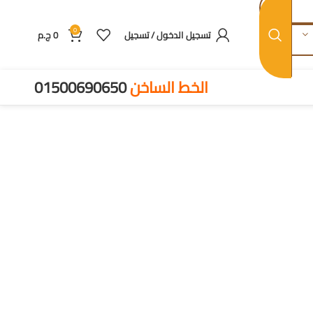
0
تسجيل الدخول / تسجيل
0
ج.م
الخط الساخن
01500690650