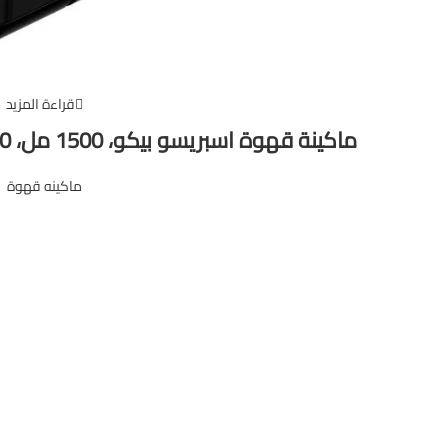
قراءة المزيد
ماكينة قهوة اسبريسو بيكو، 1500 مل، 1350 وات، اسود – CEG 3192 B
ماكينه قهوة