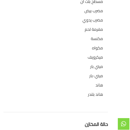
مسطح بلت ان
6
مضرب بيض
3
مضرب يدوي
1
مفرمة لحم
4
مكنسة
26
مكواه
32
ميكرويف
19
ميني بار
1
ميني-بار
1
هاند
3
هاند بلندر
1
حالة المخازن